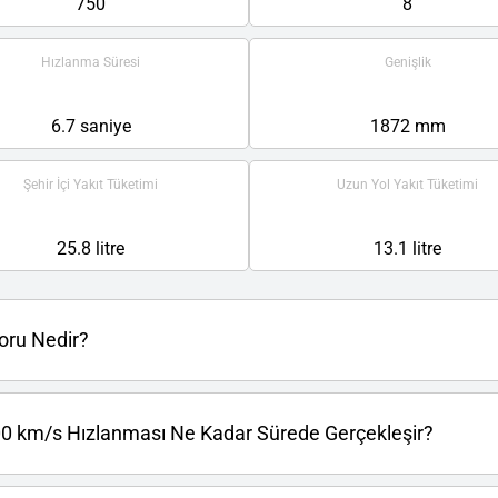
750
8
Hızlanma Süresi
Genişlik
6.7 saniye
1872 mm
Şehir İçi Yakıt Tüketimi
Uzun Yol Yakıt Tüketimi
25.8 litre
13.1 litre
oru Nedir?
100 km/s Hızlanması Ne Kadar Sürede Gerçekleşir?