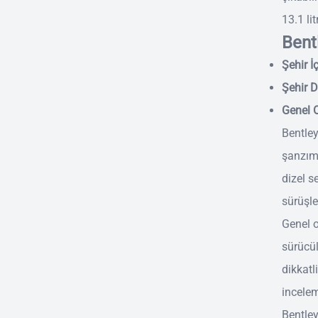
13.1 li
Bent
Şehir İç
Şehir Dı
Genel O
Bentley
şanzıma
dizel s
sürüşle
Genel o
sürücül
dikkatl
incelem
Bentley