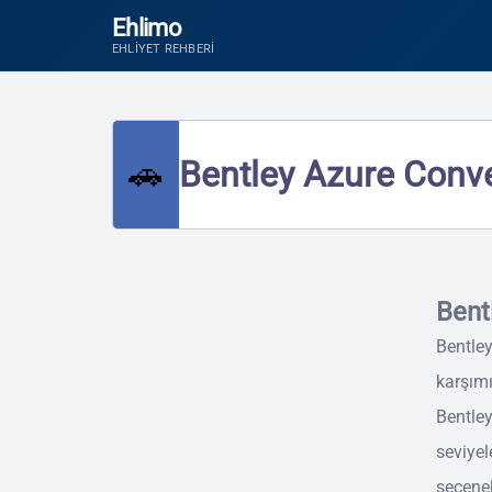
Ehlimo
EHLIYET REHBERI
🚗
Bentley Azure Conver
Bent
Bentley
karşımı
Bentley
seviyel
seçenek