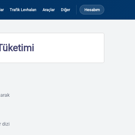
ar
Trafik Levhaları
Araçlar
Diğer
Hesabım
 Tüketimi
larak
r dizi