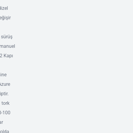
dizel
eğişir
 sürüş
, manuel
 2 Kapı
sine
 Azure
ptir.
 tork
0-100
ar
yolda