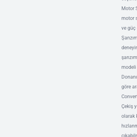
Motor S
motor s
ve güç 
Şanzım
deneyim
şanzıma
modeli 
Donanım
göre ar
Convert
Çekiş y
olarak 
hızlan
çıkabil