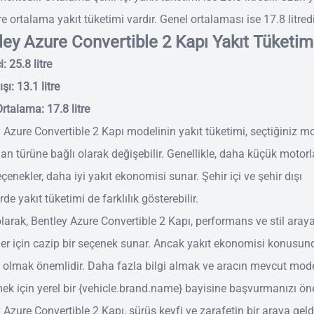
tre ortalama yakıt tüketimi vardır. Genel ortalaması ise 17.8 litredi
ley Azure Convertible 2 Kapı Yakıt Tüketim
i: 25.8 litre
şı: 13.1 litre
rtalama: 17.8 litre
 Azure Convertible 2 Kapı modelinin yakıt tüketimi, seçtiğiniz m
n türüne bağlı olarak değişebilir. Genellikle, daha küçük motorl
eçenekler, daha iyi yakıt ekonomisi sunar. Şehir içi ve şehir dışı
rde yakıt tüketimi de farklılık gösterebilir.
larak, Bentley Azure Convertible 2 Kapı, performans ve stil aray
er için cazip bir seçenek sunar. Ancak yakıt ekonomisi konusun
i olmak önemlidir. Daha fazla bilgi almak ve aracın mevcut mode
ek için yerel bir {vehicle.brand.name} bayisine başvurmanızı öne
 Azure Convertible 2 Kapı, sürüş keyfi ve zarafetin bir araya geldi