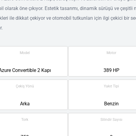
l olarak öne çıkıyor. Estetik tasarımı, dinamik sürüşü ve çeşitli
leri ile dikkat çekiyor ve otomobil tutkunları için ilgi çekici bir s
r.
Model
Motor
Azure Convertible 2 Kapı
389 HP
Çekiş Yönü
Yakıt Tipi
Arka
Benzin
Tork
Silindir Sayısı