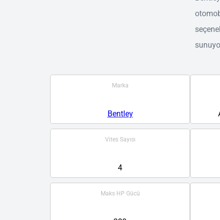
otomobi
seçenek
sunuyo
Marka
Bentley
Vites Sayısı
4
Maks HP Gücü