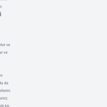
r.
i
otor ve
ar ve
an
da da
llerini
ririz.
ği bir