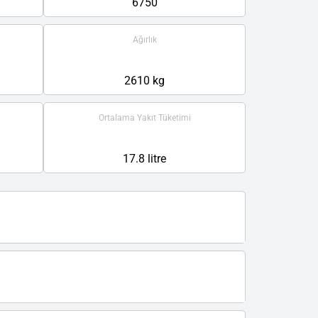
6750
Ağırlık
2610 kg
Ortalama Yakıt Tüketimi
17.8 litre