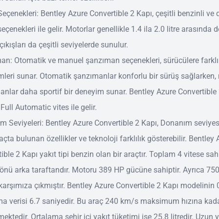
eçenekleri: Bentley Azure Convertible 2 Kapı, çeşitli benzinli ve 
eçenekleri ile gelir. Motorlar genellikle 1.4 ila 2.0 litre arasında d
çıkışları da çeşitli seviyelerde sunulur.
an: Otomatik ve manuel şanzıman seçenekleri, sürücülere farklı
leri sunar. Otomatik şanzımanlar konforlu bir sürüş sağlarken
nlar daha sportif bir deneyim sunar. Bentley Azure Convertible
Full Automatic vites ile gelir.
 Seviyeleri: Bentley Azure Convertible 2 Kapı, Donanım seviye
açta bulunan özellikler ve teknoloji farklılık gösterebilir. Bentley
ible 2 Kapı yakıt tipi benzin olan bir araçtır. Toplam 4 vitese sahi
önü arka taraftandır. Motoru 389 HP gücüne sahiptir. Ayrıca 750
karşımıza çıkmıştır. Bentley Azure Convertible 2 Kapı modelinin 
ma verisi 6.7 saniyedir. Bu araç 240 km/s maksimum hızına kad
mektedir. Ortalama şehir içi yakıt tüketimi ise 25.8 litredir. Uzun 