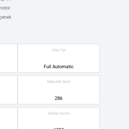
 motor
eçenek
Vites Tipi
Full Automatic
Maks kW Gücü
286
Silindir Hacmi