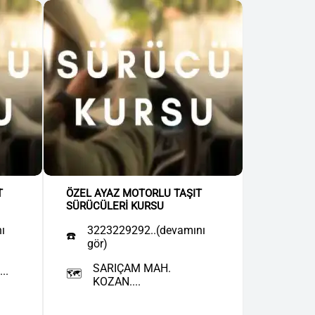
T
ÖZEL AYAZ MOTORLU TAŞIT
SÜRÜCÜLERİ KURSU
ı
3223229292..(devamını
☎️
gör)
SARIÇAM MAH.
..
🗺️
KOZAN....