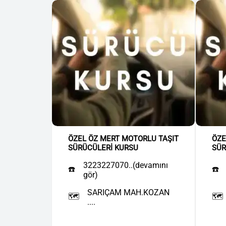
ÖZEL ÖZ MERT MOTORLU TAŞIT
ÖZE
SÜRÜCÜLERİ KURSU
SÜR
3223227070..(devamını
☎️
☎️
gör)
SARIÇAM MAH.KOZAN
🗺️
🗺️
....