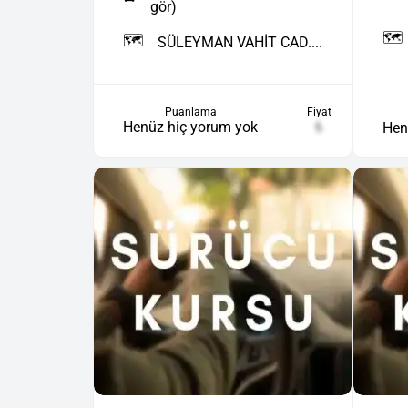
gör)
🗺️
🗺️
SÜLEYMAN VAHİT CAD....
Puanlama
Fiyat
Henüz hiç yorum yok
₺
Hen