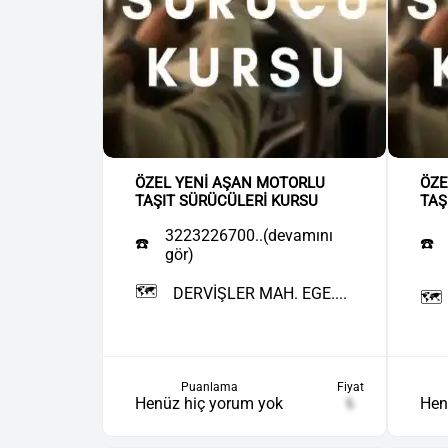
ÖZEL YENİ AŞAN MOTORLU
ÖZE
TAŞIT SÜRÜCÜLERİ KURSU
TAŞ
3223226700..(devamını
☎️
☎️
gör)
🗺️
DERVİŞLER MAH. EGE....
🗺️
Puanlama
Fiyat
Henüz hiç yorum yok
₺
Hen