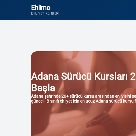
Ehlimo
EHLIYET REHBERI
Adana Sürücü Kursları 20
Başla
Adana şehrinde 20+ sürücü kursu arasından en iyisini seçi
güncel - B sınıfı ehliyet için en ucuz Adana sürücü kursu 