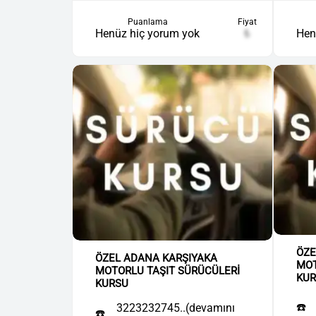
Puanlama
Fiyat
Henüz hiç yorum yok
₺
Hen
ÖZE
ÖZEL ADANA KARŞIYAKA
MOT
MOTORLU TAŞIT SÜRÜCÜLERİ
KU
KURSU
☎️
3223232745..(devamını
☎️