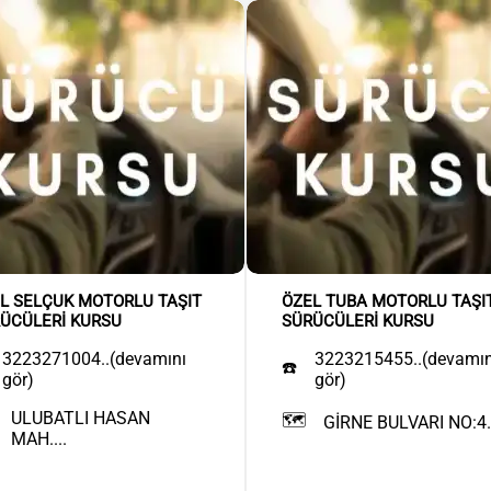
L SELÇUK MOTORLU TAŞIT
ÖZEL TUBA MOTORLU TAŞI
ÜCÜLERİ KURSU
SÜRÜCÜLERİ KURSU
3223271004..(devamını
3223215455..(devamın
☎️
gör)
gör)
ULUBATLI HASAN
🗺️
GİRNE BULVARI NO:4..
MAH....