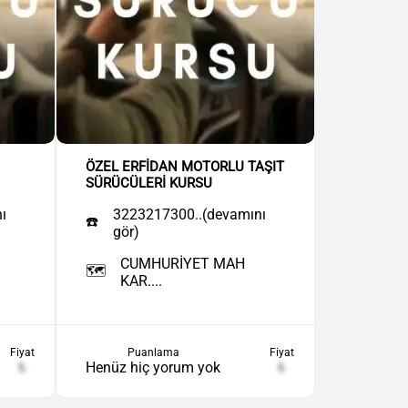
ÖZEL ERFİDAN MOTORLU TAŞIT
SÜRÜCÜLERİ KURSU
ı
3223217300..(devamını
☎️
gör)
CUMHURİYET MAH
🗺️
KAR....
Fiyat
Puanlama
Fiyat
₺
Henüz hiç yorum yok
₺