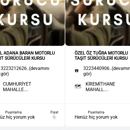
L ADANA BARAN MOTORLU
ÖZEL ÖZ TUĞRA MOTORLU
IT SÜRÜCÜLERİ KURSU
TAŞIT SÜRÜCÜLERİ KURSU
3223212626..(devamını
3223440906..(devamın
☎️
gör)
gör)
CUMHURİYET
KİREMİTHANE
🗺️
MAHALLE....
MAHALL....
Puanlama
Fiyat
Puanlama
üz hiç yorum yok
₺
Henüz hiç yorum yok