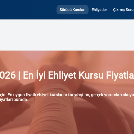
Sürücü Kursları
Ehliyetler
Çıkmış Sorul
26 | En İyi Ehliyet Kursu Fiyatl
n! En uygun fiyatlı ehliyet kurslarını karşılaştırın, gerçek yorumları oku
fiyatları burada.