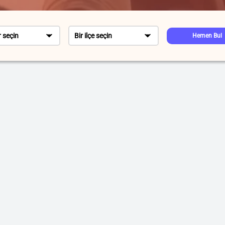
r seçin
Bir ilçe seçin
Hemen Bul