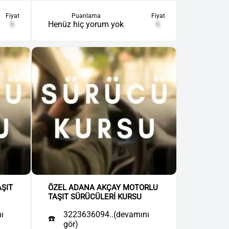
Fiyat
Puanlama
Fiyat
₺
Henüz hiç yorum yok
₺
ŞIT
ÖZEL ADANA AKÇAY MOTORLU
TAŞIT SÜRÜCÜLERİ KURSU
ı
3223636094..(devamını
☎️
gör)