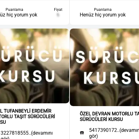
Puanlama
Fiyat
Puanlama
üz hiç yorum yok
₺
Henüz hiç yorum yok
L TUFANBEYLİ ERDEMİR
ÖZEL DEVRAN MOTORLU TA
ORLU TAŞIT SÜRÜCÜLERİ
SÜRÜCÜLERİ KURSU
RSU
5417390172..(devamın
☎️
3227818555..(devamını
gör)
gör)