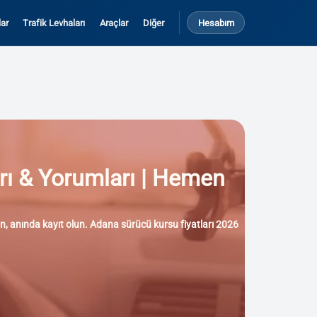
ar
Trafik Levhaları
Araçlar
Diğer
Hesabım
arı & Yorumları | Hemen
yun, anında kayıt olun. Adana sürücü kursu fiyatları 2026