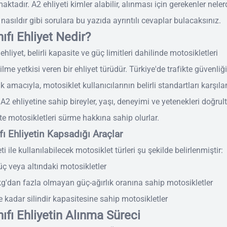
tadır. A2 ehliyeti kimler alabilir, alınması için gerekenler nelerd
 nasıldır gibi sorulara bu yazıda ayrıntılı cevaplar bulacaksınız.
ıfı Ehliyet Nedir?
 ehliyet, belirli kapasite ve güç limitleri dahilinde motosikletleri
lme yetkisi veren bir ehliyet türüdür. Türkiye'de trafikte güvenliği
 amacıyla, motosiklet kullanıcılarının belirli standartları karşıl
 A2 ehliyetine sahip bireyler, yaşı, deneyimi ve yetenekleri doğru
ipte motosikletleri sürme hakkına sahip olurlar.
fı Ehliyetin Kapsadığı Araçlar
ti ile kullanılabilecek motosiklet türleri şu şekilde belirlenmiştir:
ç veya altındaki motosikletler
g'dan fazla olmayan güç-ağırlık oranına sahip motosikletler
e kadar silindir kapasitesine sahip motosikletler
nıfı Ehliyetin Alınma Süreci