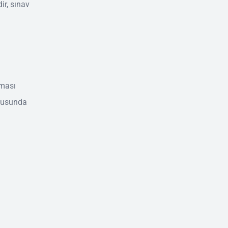
ir, sınav
aması
ltusunda