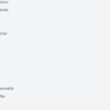
larını
kilde
unlar
 esneklik
ler.