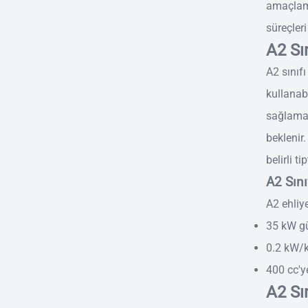
amaçlamak
süreçleri
A2 Sın
A2 sınıfı
kullanabi
sağlamak
beklenir.
belirli t
A2 Sını
A2 ehliye
35 kW gü
0.2 kW/k
400 cc'y
A2 Sı