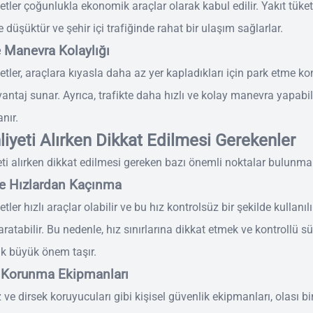
etler çoğunlukla ekonomik araçlar olarak kabul edilir. Yakıt tüket
e düşüktür ve şehir içi trafiğinde rahat bir ulaşım sağlarlar.
e Manevra Kolaylığı
etler, araçlara kıyasla daha az yer kapladıkları için park etme 
antaj sunar. Ayrıca, trafikte daha hızlı ve kolay manevra yapab
nır.
liyeti Alırken Dikkat Edilmesi Gerekenler
eti alırken dikkat edilmesi gereken bazı önemli noktalar bulunma
e Hızlardan Kaçınma
tler hızlı araçlar olabilir ve bu hız kontrolsüz bir şekilde kullanıl
aratabilir. Bu nedenle, hız sınırlarına dikkat etmek ve kontrollü s
k büyük önem taşır.
l Korunma Ekipmanları
 ve dirsek koruyucuları gibi kişisel güvenlik ekipmanları, olası b