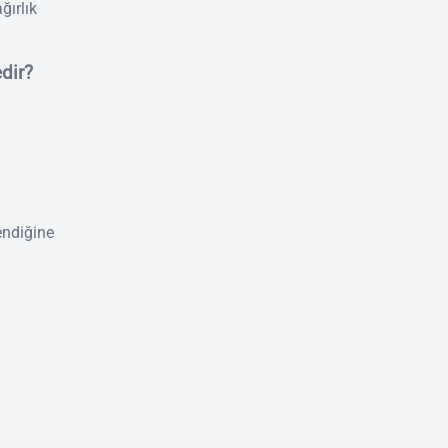
ğırlık
dir?
endiğine