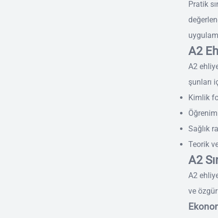
Pratik sı
değerlen
uygulam
A2 Eh
A2 ehliye
şunları iç
Kimlik f
Öğrenim 
Sağlık r
Teorik v
A2 Sın
A2 ehliye
ve özgür
Ekonom