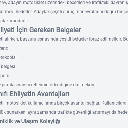
nav, adayın motosiklet üzerindeki becerileri ve trafikteki davranış
dirmeyi hedefler. Adaylar çeşitli sürüş manevralarını doğru bir şe
ak zorundadır.
liyeti İçin Gereken Belgeler
ti alırken, başvuru esnasında çeşitli belgeler ibraz edilmelidir. B
erir:
otokopisi
belgesi
aporu
e pratik sınav ücretlerinin ödendiğine dair dekont
ıfı Ehliyetin Avantajları
ti, motosiklet kullanıcılarına birçok avantaj sağlar. Kullanıcılara
lük sunarken, aynı zamanda trafikte güvenliği artırmayı da hedef
iklik ve Ulaşım Kolaylığı