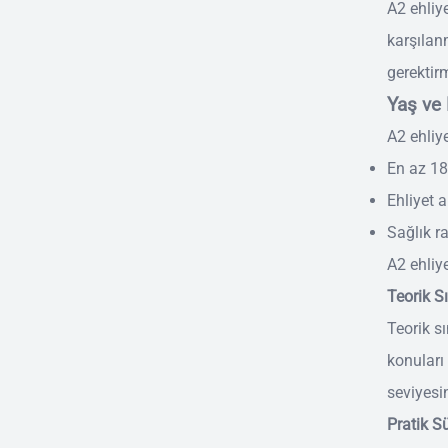
A2 ehliye
karşılan
gerektir
Yaş ve 
A2 ehliy
En az 1
Ehliyet
Sağlık r
A2 ehliy
Teorik S
Teorik sı
konuları
seviyesi
Pratik S