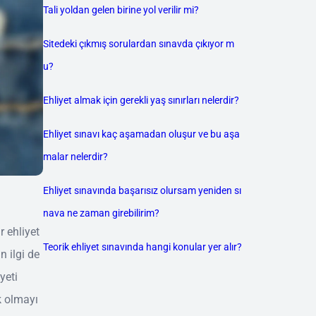
Tali yoldan gelen birine yol verilir mi?
Sitedeki çıkmış sorulardan sınavda çıkıyor m
u?
Ehliyet almak için gerekli yaş sınırları nelerdir?
Ehliyet sınavı kaç aşamadan oluşur ve bu aşa
malar nelerdir?
Ehliyet sınavında başarısız olursam yeniden sı
nava ne zaman girebilirim?
r ehliyet
Teorik ehliyet sınavında hangi konular yer alır?
n ilgi de
yeti
k olmayı