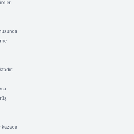
imleri
konusunda
ilme
ktadır:
ırsa
ürüş
ir kazada