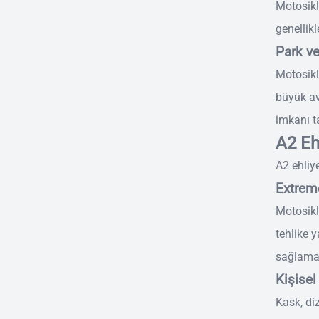
Motosikl
genellikl
Park v
Motosikl
büyük av
imkanı ta
A2 Eh
A2 ehliy
Extrem
Motosikle
tehlike y
sağlama
Kişise
Kask, diz