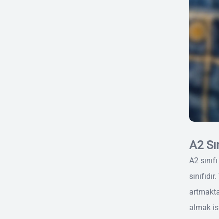
A2 Sı
A2 sınıfı
sınıfıdır
artmaktad
almak is