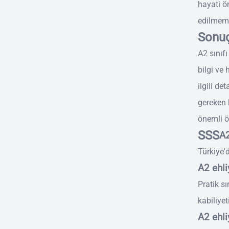
hayati ö
edilmeme
Sonu
A2 sınıfı
bilgi ve 
ilgili de
gereken h
önemli ö
SSS
A2
Türkiye'd
A2 ehli
Pratik s
kabiliyet
A2 ehli