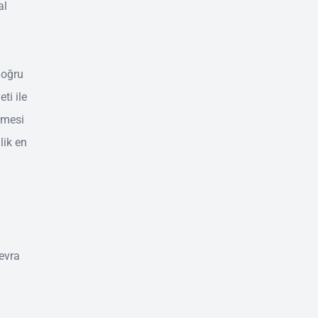
al
doğru
ti ile
etmesi
lik en
nevra