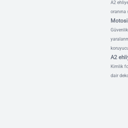
A2 ehliy
oranına s
Motosik
Güvenlik
yaralanm
koruyucu
A2 ehli
Kimlik f
dair deko