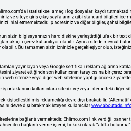
o.com’da istatistiksel amaçlı log dosyaları kaydı tutmaktadır. B
eminiz ve siteye giriş-çıkış sayfalarınız gibi standard bilgileri içer
ihlal etmemektedir. Ip adresiniz ve diğer bilgiler, şahsi bilgileri
 sizin bilgisayarınızın hard diskine yerleştirdiği ufak bir text 
lamak için çerez kullanılıyor olabilir. Ayrıca sitede mevcut bulun
labilir. Bu tamamen sizin izninizle gerçekleşiyor olup, isteğiniz 
klamları yayınlayan veya Google sertifikalı reklam ağlarına katıl
tesini ziyaret ettiğinde son kullanıcının tarayıcısına bir çerez bırak
rın web sitenize veya diğer web sitelerine yaptığı önceki ziyaretl
ş ortaklarının kullanıcılara siteniz ve/veya internetteki diğer sit
k kişiselleştirilmiş reklamcılığı devre dışı bırakabilir. (Alternatif
masını devre dışı bırakmak isteyen kullanıcılar
www.aboutads.inf
reslerine bağlantı vermektedir. Ehlimo.com link verdiği, banner ta
bahsedilen bağlantı verme işlemi, hukuki olarak “atıfta bulunma” 