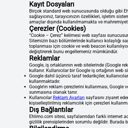
Kayıt Dosyaları
Birçok standard web sunucusunda olduğu gibi Ehlim
sağlayıcınız, tarayıcınızın özellikleri, işletim sist
amaçlar dışında kullanılmamakta ve mahremiyetinizi 
Çerezler (Cookies)
“Cookie – Çerez” kelimesi web sayfası sunucusunun
Sitemizin bazı bölümlerinde kullanıcı kolaylığı sağ
toplanması için cookie ve web beacon kullanılıyor o
değiştirerek bunu engellemeniz mümkündür.
Reklamlar
Google, iş ortaklarının web sitelerinde (Google re
kullanır. Kullanıcılar bir Google iş ortağının web si
Google dahil üçüncü taraf tedarikçiler, kullanıcıla
kullanmaktadır.
Google’ın reklam çerezlerini kullanması, Google ve i
sunmasına olanak tanır.
Kullanıcılar
Reklam Ayarları
sayfasını ziyaret edere
kişiselleştirilmiş reklamcılık için çerezleri kullan
Dış Bağlantılar
Ehlimo.com sitesi, sayfalarından farklı internet ad
gizlilik prensiplerinden sorumlu değildir. Burada 