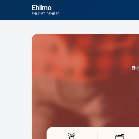
Ehlimo
EHLIYET REHBERI
Ehli
🚨
🗂️