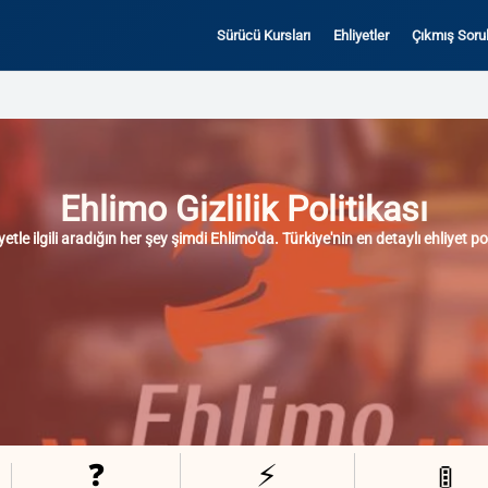
Sürücü Kursları
Ehliyetler
Çıkmış Sorul
Ehlimo Gizlilik Politikası
yetle ilgili aradığın her şey şimdi
Ehlimo
'da. Türkiye'nin en detaylı ehliyet po
❓
⚡
🚦