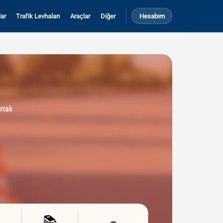
ar
Trafik Levhaları
Araçlar
Diğer
Hesabım
rtalı
📚