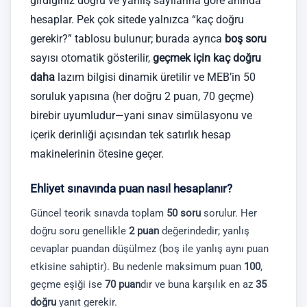
girdiğiniz doğru ve yanlış sayılarına göre anında
hesaplar. Pek çok sitede yalnızca “kaç doğru
gerekir?” tablosu bulunur; burada ayrıca
boş soru
sayısı otomatik gösterilir,
geçmek için kaç doğru
daha
lazım bilgisi dinamik üretilir ve MEB’in 50
soruluk yapısına (her doğru 2 puan, 70 geçme)
birebir uyumludur—yani sınav simülasyonu ve
içerik derinliği açısından tek satırlık hesap
makinelerinin ötesine geçer.
Ehliyet sınavında puan nasıl hesaplanır?
Güncel teorik sınavda toplam
50 soru
sorulur. Her
doğru soru genellikle
2 puan
değerindedir; yanlış
cevaplar puandan düşülmez (boş ile yanlış aynı puan
etkisine sahiptir). Bu nedenle maksimum puan
100
,
geçme eşiği ise
70 puan
dır ve buna karşılık en az
35
doğru
yanıt gerekir.