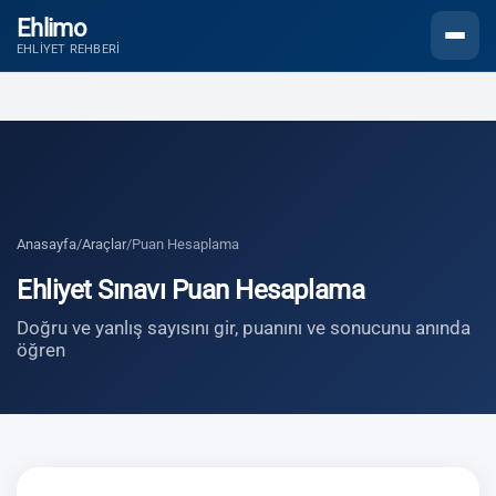
Ehlimo
Menüyü
EHLIYET REHBERI
Anasayfa
/
Araçlar
/
Puan Hesaplama
Ehliyet Sınavı Puan Hesaplama
Doğru ve yanlış sayısını gir, puanını ve sonucunu anında
öğren