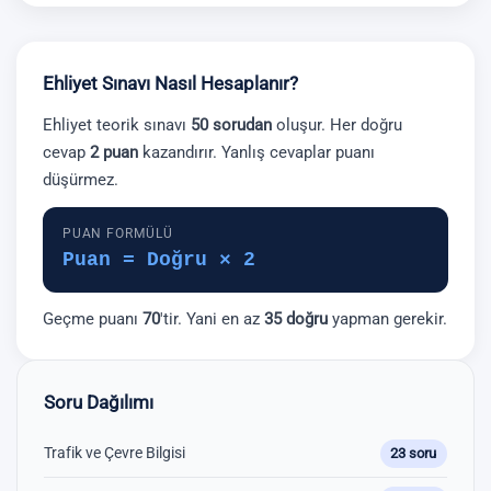
Ehliyet Sınavı Nasıl Hesaplanır?
Ehliyet teorik sınavı
50 sorudan
oluşur. Her doğru
cevap
2 puan
kazandırır. Yanlış cevaplar puanı
düşürmez.
PUAN FORMÜLÜ
Puan = Doğru × 2
Geçme puanı
70
'tir. Yani en az
35 doğru
yapman gerekir.
Soru Dağılımı
Trafik ve Çevre Bilgisi
23 soru