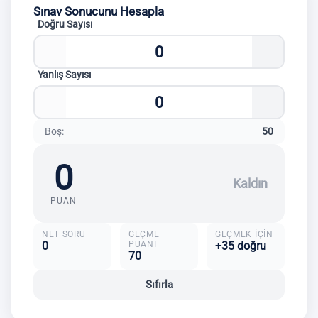
Sınav Sonucunu Hesapla
Doğru Sayısı
Yanlış Sayısı
Boş:
50
0
Kaldın
PUAN
NET SORU
GEÇME
GEÇMEK IÇIN
0
PUANI
+35 doğru
70
Sıfırla