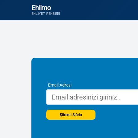
Ehlimo
EHLIYET REHBERI
Email Adresi
Şifremi Sıfırla