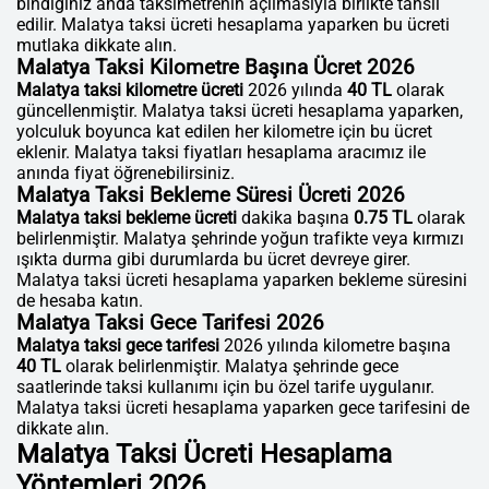
bindiğiniz anda taksimetrenin açılmasıyla birlikte tahsil
edilir. Malatya taksi ücreti hesaplama yaparken bu ücreti
mutlaka dikkate alın.
Malatya Taksi Kilometre Başına Ücret 2026
Malatya taksi kilometre ücreti
2026 yılında
40 TL
olarak
güncellenmiştir. Malatya taksi ücreti hesaplama yaparken,
yolculuk boyunca kat edilen her kilometre için bu ücret
eklenir. Malatya taksi fiyatları hesaplama aracımız ile
anında fiyat öğrenebilirsiniz.
Malatya Taksi Bekleme Süresi Ücreti 2026
Malatya taksi bekleme ücreti
dakika başına
0.75 TL
olarak
belirlenmiştir. Malatya şehrinde yoğun trafikte veya kırmızı
ışıkta durma gibi durumlarda bu ücret devreye girer.
Malatya taksi ücreti hesaplama yaparken bekleme süresini
de hesaba katın.
Malatya Taksi Gece Tarifesi 2026
Malatya taksi gece tarifesi
2026 yılında kilometre başına
40 TL
olarak belirlenmiştir. Malatya şehrinde gece
saatlerinde taksi kullanımı için bu özel tarife uygulanır.
Malatya taksi ücreti hesaplama yaparken gece tarifesini de
dikkate alın.
Malatya Taksi Ücreti Hesaplama
Yöntemleri 2026