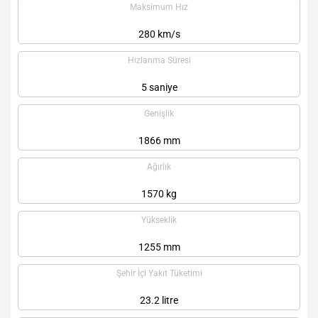
Maksimum Hız
280 km/s
Hızlanma Süresi
5 saniye
Genişlik
1866 mm
Ağırlık
1570 kg
Yükseklik
1255 mm
Şehir İçi Yakıt Tüketimi
23.2 litre