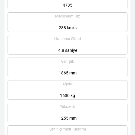
4735
Maksimum Hız
288 km/s
Hızlanma Süresi
4.8 saniye
Genişlik
1865 mm
Ağırlık
1630 kg
Yükseklik
1255 mm
Şehir İçi Yakıt Tüketimi