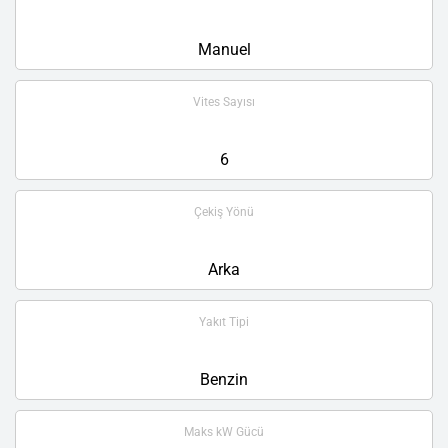
Manuel
Vites Sayısı
6
Çekiş Yönü
Arka
Yakıt Tipi
Benzin
Maks kW Gücü