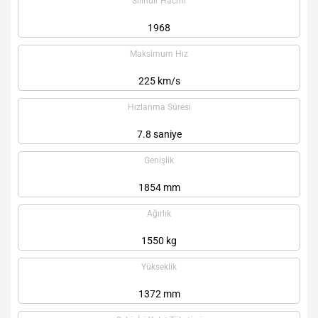
Silindir Hacmi
1968
Maksimum Hız
225 km/s
Hızlanma Süresi
7.8 saniye
Genişlik
1854 mm
Ağırlık
1550 kg
Yükseklik
1372 mm