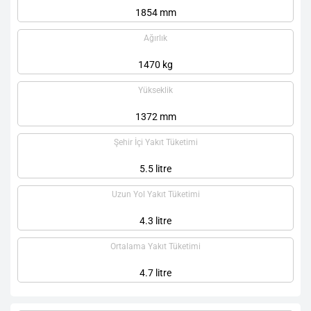
1854 mm
Ağırlık
1470 kg
Yükseklik
1372 mm
Şehir İçi Yakıt Tüketimi
5.5 litre
Uzun Yol Yakıt Tüketimi
4.3 litre
Ortalama Yakıt Tüketimi
4.7 litre