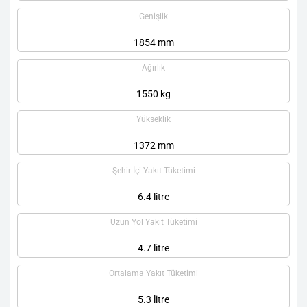
Genişlik
1854 mm
Ağırlık
1550 kg
Yükseklik
1372 mm
Şehir İçi Yakıt Tüketimi
6.4 litre
Uzun Yol Yakıt Tüketimi
4.7 litre
Ortalama Yakıt Tüketimi
5.3 litre