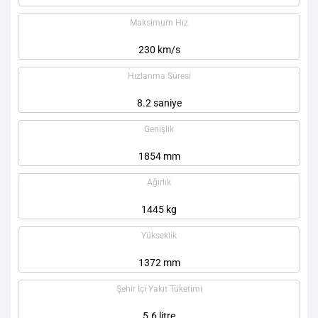
Maksimum Hız
230 km/s
Hızlanma Süresi
8.2 saniye
Genişlik
1854 mm
Ağırlık
1445 kg
Yükseklik
1372 mm
Şehir İçi Yakıt Tüketimi
5.6 litre