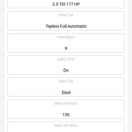
2.0 TDI 177 HP
Vites Tipi
Tepless Full Automatic
Vites Sayısı
9
Çekiş Yönü
Ön
Yakıt Tipi
Dizel
Maks kW Gücü
130
Maks HP Gücü