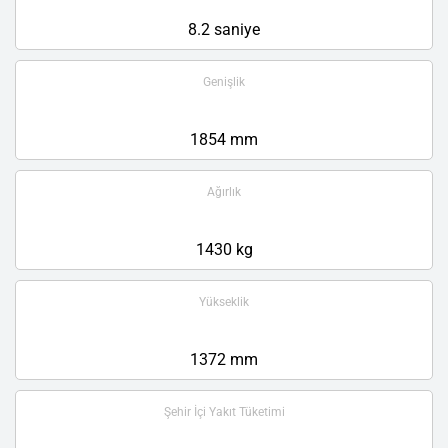
8.2 saniye
Genişlik
1854 mm
Ağırlık
1430 kg
Yükseklik
1372 mm
Şehir İçi Yakıt Tüketimi