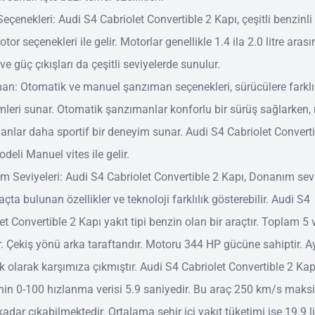
eçenekleri: Audi S4 Cabriolet Convertible 2 Kapı, çeşitli benzinli
otor seçenekleri ile gelir. Motorlar genellikle 1.4 ila 2.0 litre aras
 ve güç çıkışları da çeşitli seviyelerde sunulur.
an: Otomatik ve manuel şanzıman seçenekleri, sürücülere farklı
leri sunar. Otomatik şanzımanlar konforlu bir sürüş sağlarken
nlar daha sportif bir deneyim sunar. Audi S4 Cabriolet Converti
deli Manuel vites ile gelir.
 Seviyeleri: Audi S4 Cabriolet Convertible 2 Kapı, Donanım sev
açta bulunan özellikler ve teknoloji farklılık gösterebilir. Audi S4
et Convertible 2 Kapı yakıt tipi benzin olan bir araçtır. Toplam 5 
r. Çekiş yönü arka taraftandır. Motoru 344 HP gücüne sahiptir. A
k olarak karşımıza çıkmıştır. Audi S4 Cabriolet Convertible 2 Kap
nin 0-100 hızlanma verisi 5.9 saniyedir. Bu araç 250 km/s mak
kadar çıkabilmektedir. Ortalama şehir içi yakıt tüketimi ise 19.9 lit