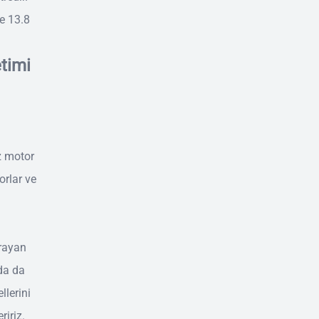
se 13.8
etimi
z motor
orlar ve
arayan
da da
llerini
ririz.