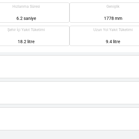
Hızlanma Süresi
Genişlik
6.2 saniye
1778 mm
Şehir İçi Yakıt Tüketimi
Uzun Yol Yakıt Tüketimi
18.2 litre
9.4 litre