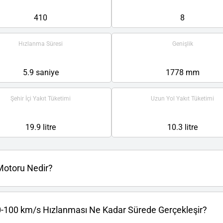
410
8
Hızlanma Süresi
Genişlik
5.9 saniye
1778 mm
Şehir İçi Yakıt Tüketimi
Uzun Yol Yakıt Tüketimi
19.9 litre
10.3 litre
 Motoru Nedir?
 0-100 km/s Hızlanması Ne Kadar Sürede Gerçekleşir?