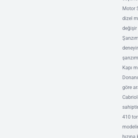
Motor S
dizel m
değişir
Şanzım
deneyim
şanzıma
Kapı mo
Donanım
göre ar
Cabriol
sahipti
410 tor
modeli
hızına 