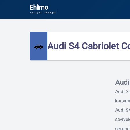
Ehlimo
EHLIYET REHBERI
🚗
Audi S4 Cabriolet Co
Audi
Audi S4
karşımı
Audi S4
seviyel
seçenek