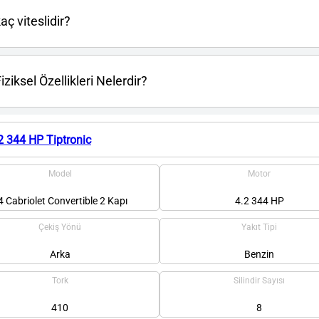
ç viteslidir?
ziksel Özellikleri Nelerdir?
.2 344 HP Tiptronic
Model
Motor
4 Cabriolet Convertible 2 Kapı
4.2 344 HP
Çekiş Yönü
Yakıt Tipi
Arka
Benzin
Tork
Silindir Sayısı
410
8