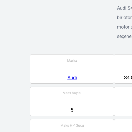
Audi S4
bir oto
motor s
seçene
Marka
Audi
S4 
Vites Sayısı
5
Maks HP Gücü