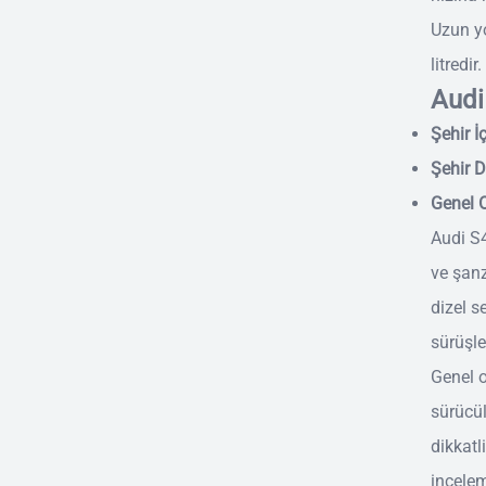
Uzun yo
litredir.
Audi
Şehir İç
Şehir Dı
Genel O
Audi S4
ve şanz
dizel s
sürüşle
Genel o
sürücül
dikkatl
incelem