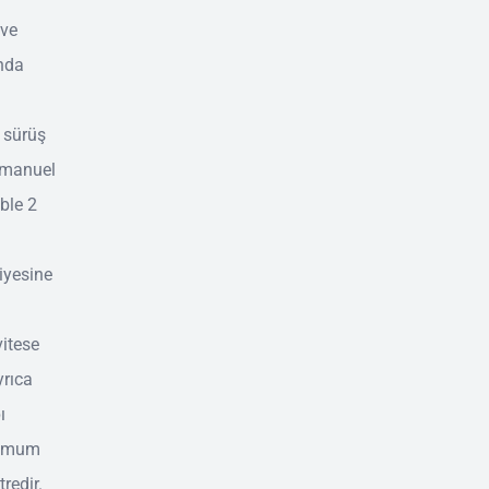
 ve
ında
 sürüş
, manuel
ble 2
iyesine
vitese
yrıca
ı
simum
redir.