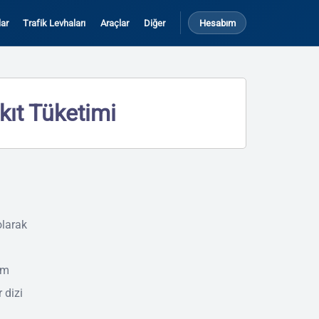
ar
Trafik Levhaları
Araçlar
Diğer
Hesabım
kıt Tüketimi
olarak
ım
r dizi