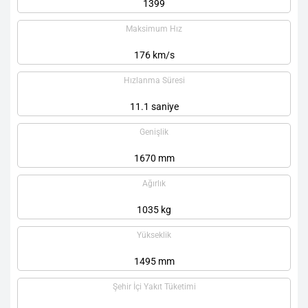
1399
Maksimum Hız
176 km/s
Hızlanma Süresi
11.1 saniye
Genişlik
1670 mm
Ağırlık
1035 kg
Yükseklik
1495 mm
Şehir İçi Yakıt Tüketimi