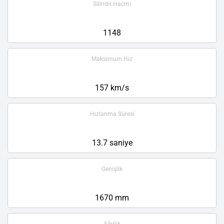
Silindir Hacmi
1148
Maksimum Hız
157 km/s
Hızlanma Süresi
13.7 saniye
Genişlik
1670 mm