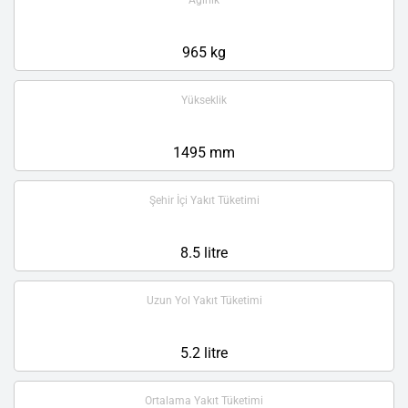
Ağırlık
965 kg
Yükseklik
1495 mm
Şehir İçi Yakıt Tüketimi
8.5 litre
Uzun Yol Yakıt Tüketimi
5.2 litre
Ortalama Yakıt Tüketimi