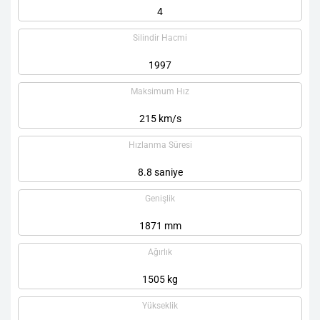
4
Silindir Hacmi
1997
Maksimum Hız
215 km/s
Hızlanma Süresi
8.8 saniye
Genişlik
1871 mm
Ağırlık
1505 kg
Yükseklik