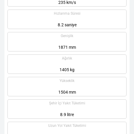
235 km/s
Hızlanma Süresi
8.2 saniye
Genişlik
1871 mm
Ağırlık
1405 kg
Yükseklik
1504 mm
Şehir İçi Yakıt Tüketimi
8.9 litre
Uzun Yol Yakıt Tüketimi