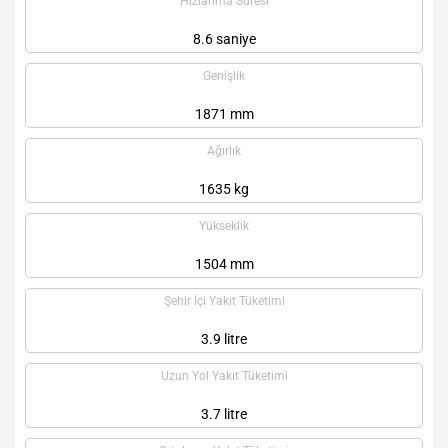
Hızlanma Süresi
8.6 saniye
Genişlik
1871 mm
Ağırlık
1635 kg
Yükseklik
1504 mm
Şehir İçi Yakıt Tüketimi
3.9 litre
Uzun Yol Yakıt Tüketimi
3.7 litre