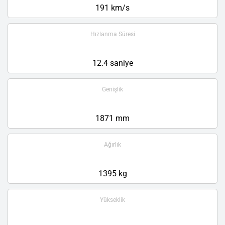
191 km/s
Hızlanma Süresi
12.4 saniye
Genişlik
1871 mm
Ağırlık
1395 kg
Yükseklik