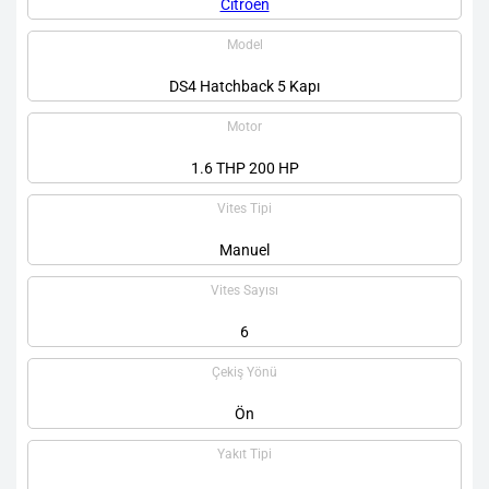
Citroen
Model
DS4 Hatchback 5 Kapı
Motor
1.6 THP 200 HP
Vites Tipi
Manuel
Vites Sayısı
6
Çekiş Yönü
Ön
Yakıt Tipi