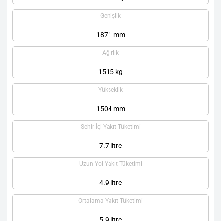
Genişlik
1871 mm
Ağırlık
1515 kg
Yükseklik
1504 mm
Şehir İçi Yakıt Tüketimi
7.7 litre
Uzun Yol Yakıt Tüketimi
4.9 litre
Ortalama Yakıt Tüketimi
5.9 litre