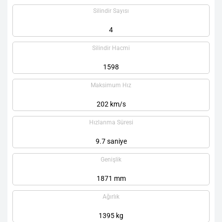
Silindir Sayısı
4
Silindir Hacmi
1598
Maksimum Hız
202 km/s
Hızlanma Süresi
9.7 saniye
Genişlik
1871 mm
Ağırlık
1395 kg