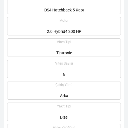
DS4 Hatchback 5 Kapı
Motor
2.0 Hybrid4 200 HP
Vites Tipi
Tiptronic
Vites Sayısı
6
Çekiş Yönü
Arka
Yakıt Tipi
Dizel
Maks kW Gücü