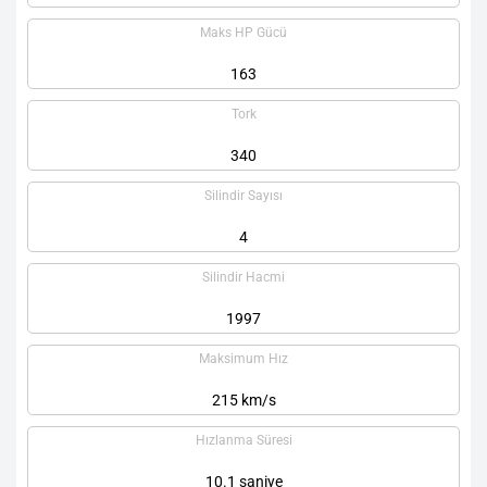
Maks HP Gücü
163
Tork
340
Silindir Sayısı
4
Silindir Hacmi
1997
Maksimum Hız
215 km/s
Hızlanma Süresi
10.1 saniye