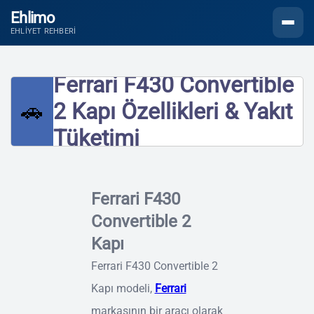
Ehlimo
Menüyü
EHLIYET REHBERI
Ferrari F430 Convertible
🚗
2 Kapı Özellikleri & Yakıt
Tüketimi
Ferrari F430
Convertible 2
Kapı
Ferrari F430 Convertible 2
Kapı modeli,
Ferrari
markasının bir aracı olarak