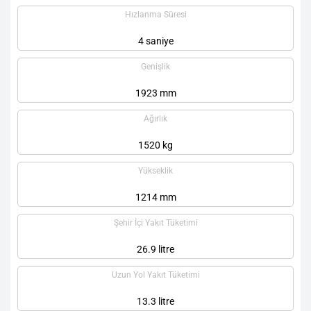
Hızlanma Süresi
4 saniye
Genişlik
1923 mm
Ağırlık
1520 kg
Yükseklik
1214 mm
Şehir İçi Yakıt Tüketimi
26.9 litre
Uzun Yol Yakıt Tüketimi
13.3 litre