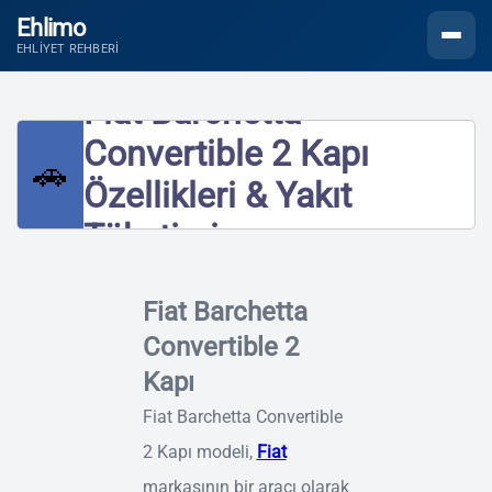
Ehlimo
Menüyü
EHLIYET REHBERI
Fiat Barchetta
Convertible 2 Kapı
🚗
Özellikleri & Yakıt
Tüketimi
Fiat Barchetta
Convertible 2
Kapı
Fiat Barchetta Convertible
2 Kapı modeli,
Fiat
markasının bir aracı olarak