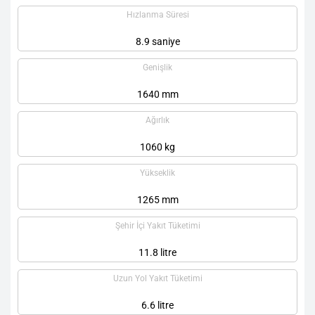
Hızlanma Süresi
8.9 saniye
Genişlik
1640 mm
Ağırlık
1060 kg
Yükseklik
1265 mm
Şehir İçi Yakıt Tüketimi
11.8 litre
Uzun Yol Yakıt Tüketimi
6.6 litre