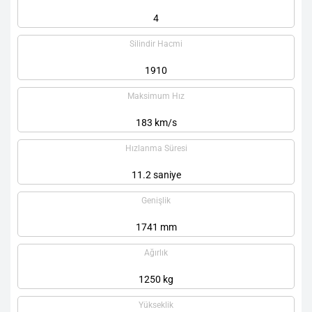
4
Silindir Hacmi
1910
Maksimum Hız
183 km/s
Hızlanma Süresi
11.2 saniye
Genişlik
1741 mm
Ağırlık
1250 kg
Yükseklik