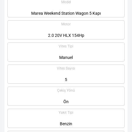
Model
Marea Weekend Station Wagon 5 Kapı
Motor
2.0 20V HLX 154Hp
Vites Tipi
Manuel
Vites Sayısı
5
Çekiş Yönü
Ön
Yakıt Tipi
Benzin