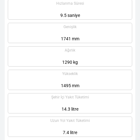
Hızlanma Süresi
9.5 saniye
Genişlik
1741 mm
Ağırlık
1290 kg
Yükseklik
1495 mm
Şehir İçi Yakıt Tüketimi
14.3 litre
Uzun Yol Yakıt Tüketimi
7.4 litre