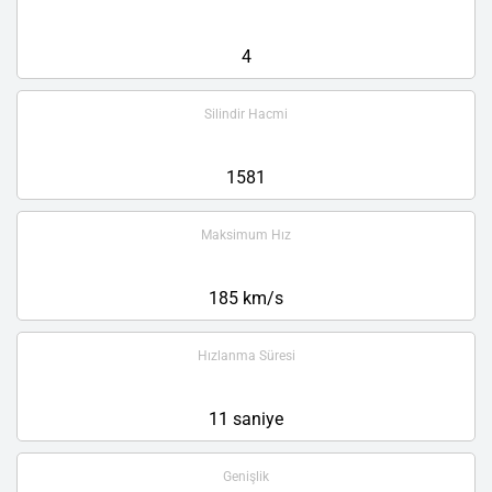
4
Silindir Hacmi
1581
Maksimum Hız
185 km/s
Hızlanma Süresi
11 saniye
Genişlik