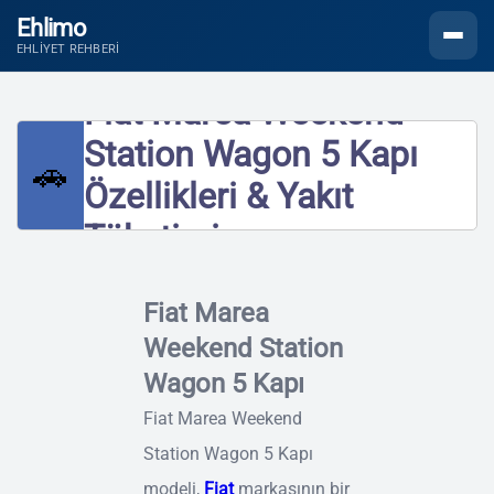
Ehlimo
Menüyü
EHLIYET REHBERI
Fiat Marea Weekend
Station Wagon 5 Kapı
🚗
Özellikleri & Yakıt
Tüketimi
Fiat Marea
Weekend Station
Wagon 5 Kapı
Fiat Marea Weekend
Station Wagon 5 Kapı
modeli,
Fiat
markasının bir