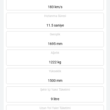
183 km/s
Hızlanma Süresi
11.5 saniye
Genişlik
1695 mm
Ağırlık
1222 kg
Yükseklik
1500 mm
Şehir İçi Yakıt Tüketimi
9 litre
Uzun Yol Yakıt Tüketimi