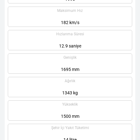
Maksimum Hız
182 km/s
Hızlanma Süresi
12.9 saniye
Genişlik
1695 mm
Ağırlık
1343 kg
Yükseklik
1500 mm
Şehir İçi Yakıt Tüketimi
14 litre