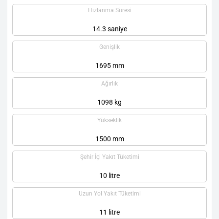
Hızlanma Süresi
14.3 saniye
Genişlik
1695 mm
Ağırlık
1098 kg
Yükseklik
1500 mm
Şehir İçi Yakıt Tüketimi
10 litre
Uzun Yol Yakıt Tüketimi
11 litre