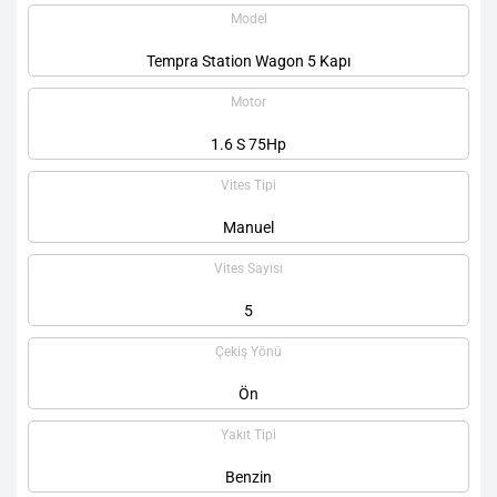
Model
Tempra Station Wagon 5 Kapı
Motor
1.6 S 75Hp
Vites Tipi
Manuel
Vites Sayısı
5
Çekiş Yönü
Ön
Yakıt Tipi
Benzin