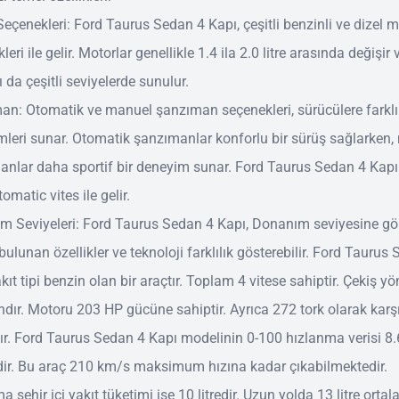
eçenekleri: Ford Taurus Sedan 4 Kapı, çeşitli benzinli ve dizel 
leri ile gelir. Motorlar genellikle 1.4 ila 2.0 litre arasında değişir
rı da çeşitli seviyelerde sunulur.
an: Otomatik ve manuel şanzıman seçenekleri, sürücülere farklı
leri sunar. Otomatik şanzımanlar konforlu bir sürüş sağlarken
anlar daha sportif bir deneyim sunar. Ford Taurus Sedan 4 Kapı
omatic vites ile gelir.
m Seviyeleri: Ford Taurus Sedan 4 Kapı, Donanım seviyesine gö
bulunan özellikler ve teknoloji farklılık gösterebilir. Ford Taurus
kıt tipi benzin olan bir araçtır. Toplam 4 vitese sahiptir. Çekiş y
ndır. Motoru 203 HP gücüne sahiptir. Ayrıca 272 tork olarak kar
ır. Ford Taurus Sedan 4 Kapı modelinin 0-100 hızlanma verisi 8.
dir. Bu araç 210 km/s maksimum hızına kadar çıkabilmektedir.
a şehir içi yakıt tüketimi ise 10 litredir. Uzun yolda 13 litre orta