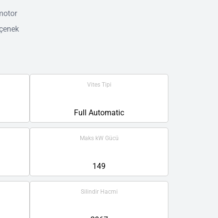
 motor
eçenek
Vites Tipi
Full Automatic
Maks kW Gücü
149
Silindir Hacmi