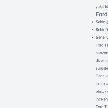
yakıt t
Ford
Şehir İç
Şehir Dı
Genel O
Ford Ta
şanzıma
dizel s
sürüşle
Genel o
için ca
olmak ö
incelem
Ford Ta