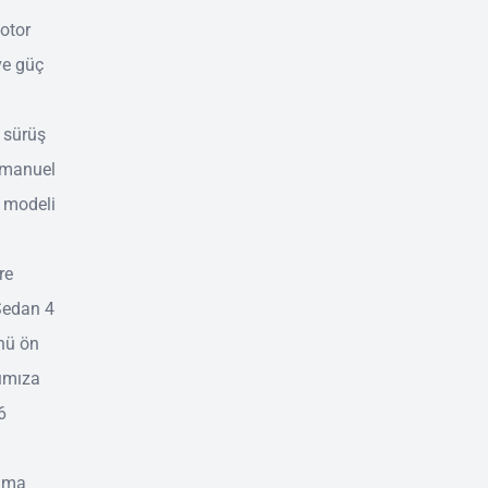
motor
 ve güç
 sürüş
, manuel
 modeli
re
 Sedan 4
önü ön
şımıza
6
lama