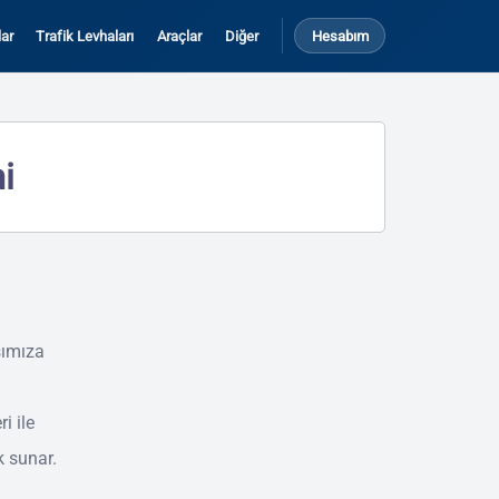
ar
Trafik Levhaları
Araçlar
Diğer
Hesabım
i
şımıza
i ile
k sunar.