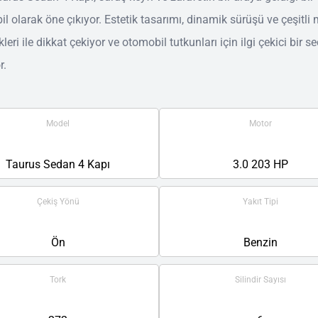
l olarak öne çıkıyor. Estetik tasarımı, dinamik sürüşü ve çeşitli
leri ile dikkat çekiyor ve otomobil tutkunları için ilgi çekici bir s
r.
Model
Motor
Taurus Sedan 4 Kapı
3.0 203 HP
Çekiş Yönü
Yakıt Tipi
Ön
Benzin
Tork
Silindir Sayısı