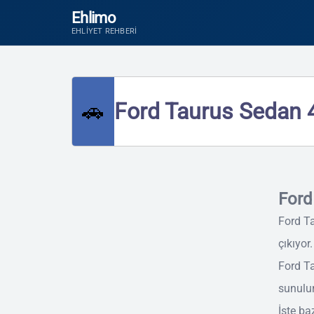
Ehlimo
EHLIYET REHBERI
🚗
Ford Taurus Sedan 4 
Ford
Ford T
çıkıyor.
Ford Ta
sunulur
İşte baz