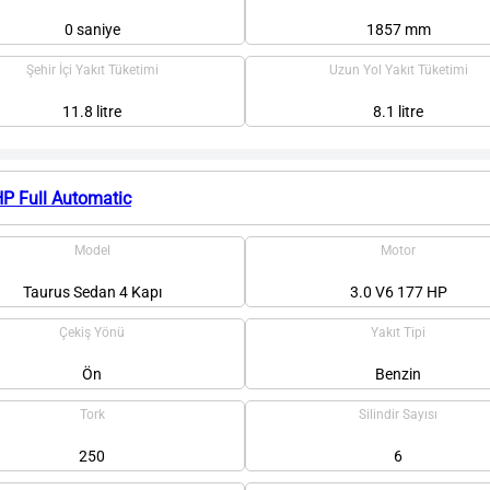
0 saniye
1857 mm
Şehir İçi Yakıt Tüketimi
Uzun Yol Yakıt Tüketimi
11.8 litre
8.1 litre
HP Full Automatic
Model
Motor
Taurus Sedan 4 Kapı
3.0 V6 177 HP
Çekiş Yönü
Yakıt Tipi
Ön
Benzin
Tork
Silindir Sayısı
250
6