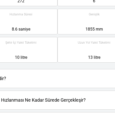
272
6
Hızlanma Süresi
Genişlik
8.6 saniye
1855 mm
Şehir İçi Yakıt Tüketimi
Uzun Yol Yakıt Tüketimi
10 litre
13 litre
ir?
 Hızlanması Ne Kadar Sürede Gerçekleşir?