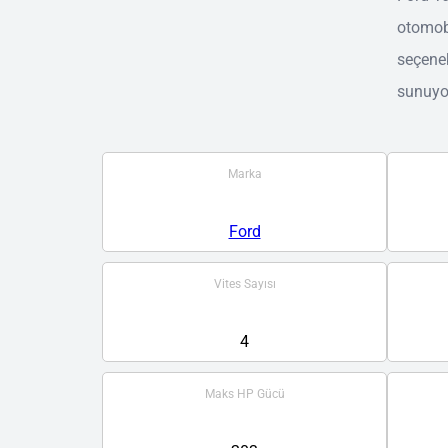
otomobi
seçenek
sunuyo
Marka
Ford
Vites Sayısı
4
Maks HP Gücü