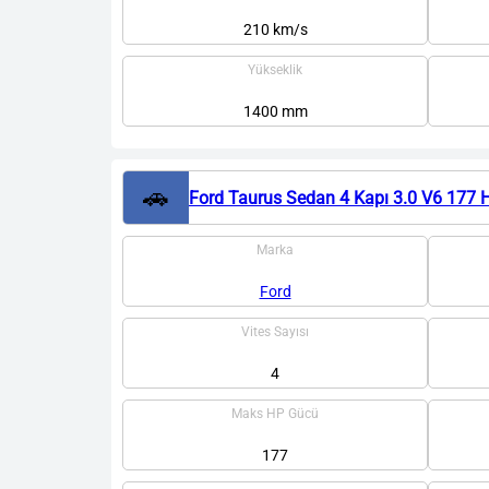
210 km/s
Yükseklik
1400 mm
🚗
Ford Taurus Sedan 4 Kapı 3.0 V6 177 
Marka
Ford
Vites Sayısı
4
Maks HP Gücü
177