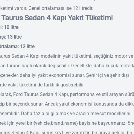
üketimi vardır. Genel ortalaması ise 12 litredir.
 Taurus Sedan 4 Kapı Yakıt Tüketimi
i: 10 litre
şı: 13 litre
rtalama: 12 litre
urus Sedan 4 Kapı modelinin yakıt tüketimi, seçtiğiniz motor ve
n türüne bağlı olarak değişebilir. Genellikle, daha küçük motorl
eçenekler, daha iyi yakıt ekonomisi sunar. Şehir içi ve şehir dışı
rde yakıt tüketimi de farklılık gösterebilir.
larak, Ford Taurus Sedan 4 Kapı, performans ve stil arayan sürü
zip bir seçenek sunar. Ancak yakıt ekonomisi konusunda da dikka
nemlidir. Daha fazla bilgi almak ve aracın mevcut modellerini
ek için yerel bir {vehicle.brand.name} bayisine başvurmanızı öne
urus Sedan 4 Kapı, sürüş keyfi ve zarafetin bir araya geldiği bir