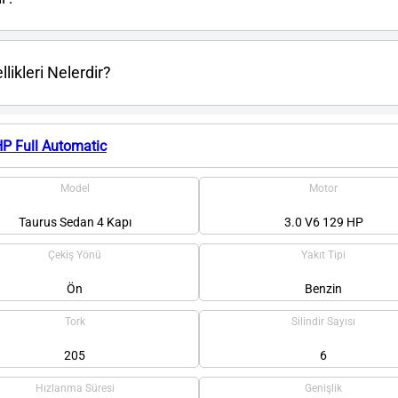
likleri Nelerdir?
HP Full Automatic
Model
Motor
Taurus Sedan 4 Kapı
3.0 V6 129 HP
Çekiş Yönü
Yakıt Tipi
Ön
Benzin
Tork
Silindir Sayısı
205
6
Hızlanma Süresi
Genişlik