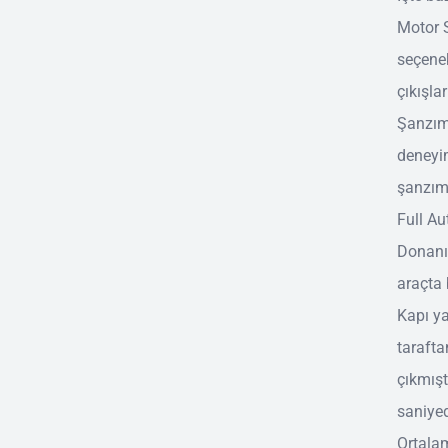
Motor S
seçenek
çıkışla
Şanzım
deneyim
şanzım
Full Aut
Donanı
araçta 
Kapı ya
tarafta
çıkmışt
saniye
Ortalam