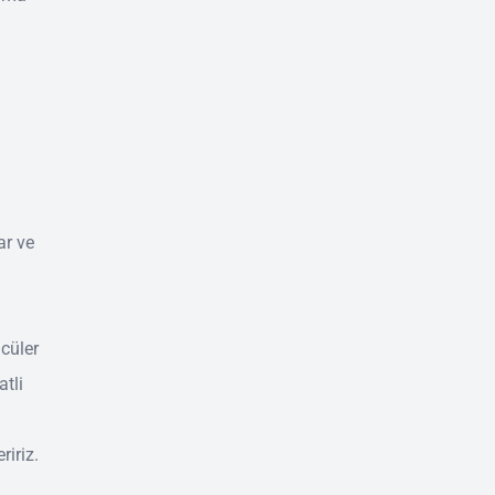
ar ve
cüler
tli
ririz.