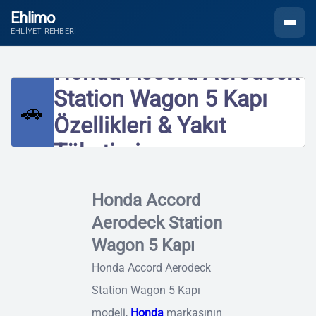
Ehlimo
Menüyü
EHLIYET REHBERI
Honda Accord Aerodeck
Station Wagon 5 Kapı
🚗
Özellikleri & Yakıt
Tüketimi
Honda Accord
Aerodeck Station
Wagon 5 Kapı
Honda Accord Aerodeck
Station Wagon 5 Kapı
modeli,
Honda
markasının