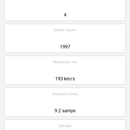
4
Silindir Hacmi
1997
Maksimum Hız
193 km/s
Hızlanma Süresi
9.2 saniye
Genişlik