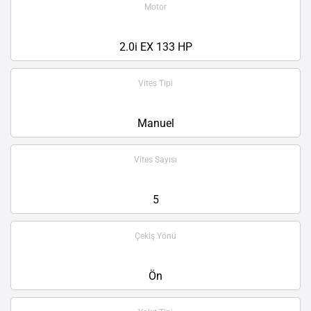
Motor
2.0i EX 133 HP
Vites Tipi
Manuel
Vites Sayısı
5
Çekiş Yönü
Ön