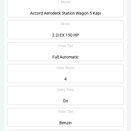
Model
Accord Aerodeck Station Wagon 5 Kapı
Motor
2.2i EX 150 HP
Vites Tipi
Full Automatic
Vites Sayısı
4
Çekiş Yönü
Ön
Yakıt Tipi
Benzin