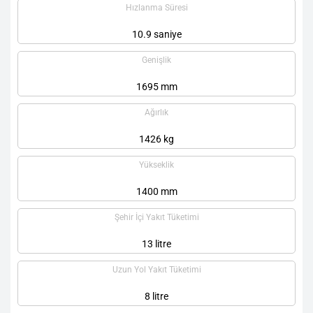
Hızlanma Süresi
10.9 saniye
Genişlik
1695 mm
Ağırlık
1426 kg
Yükseklik
1400 mm
Şehir İçi Yakıt Tüketimi
13 litre
Uzun Yol Yakıt Tüketimi
8 litre