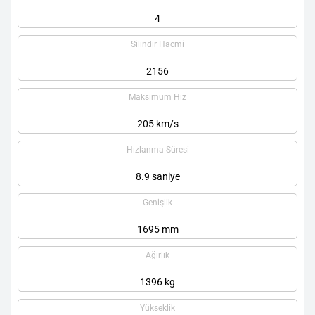
4
Silindir Hacmi
2156
Maksimum Hız
205 km/s
Hızlanma Süresi
8.9 saniye
Genişlik
1695 mm
Ağırlık
1396 kg
Yükseklik