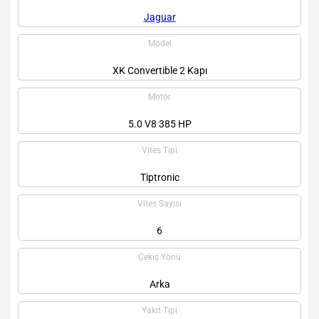
Jaguar
Model
XK Convertible 2 Kapı
Motor
5.0 V8 385 HP
Vites Tipi
Tiptronic
Vites Sayısı
6
Çekiş Yönü
Arka
Yakıt Tipi