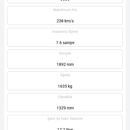
Maksimum Hız
238 km/s
Hızlanma Süresi
7.6 saniye
Genişlik
1892 mm
Ağırlık
1635 kg
Yükseklik
1329 mm
Şehir İçi Yakıt Tüketimi
17.2 litre