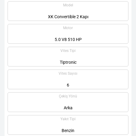
Model
XK Convertible 2 Kapı
Motor
5.0 V8 510 HP
Vites Tipi
Tiptronic
Vites Sayısı
6
Çekiş Yönü
Arka
Yakıt Tipi
Benzin