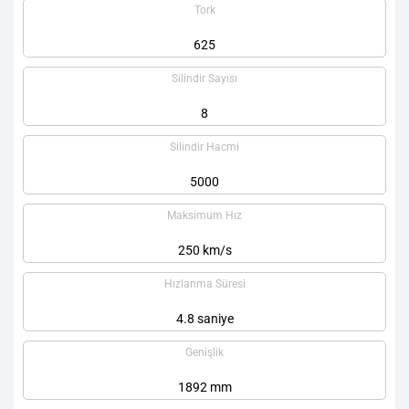
Tork
625
Silindir Sayısı
8
Silindir Hacmi
5000
Maksimum Hız
250 km/s
Hızlanma Süresi
4.8 saniye
Genişlik
1892 mm