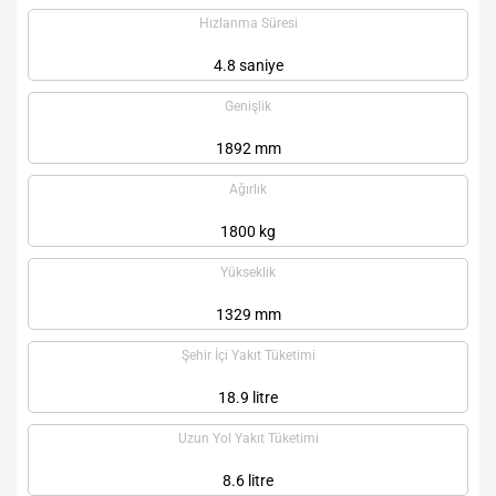
Hızlanma Süresi
4.8 saniye
Genişlik
1892 mm
Ağırlık
1800 kg
Yükseklik
1329 mm
Şehir İçi Yakıt Tüketimi
18.9 litre
Uzun Yol Yakıt Tüketimi
8.6 litre