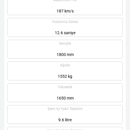
Maksimum Hız
187 km/s
Hızlanma Süresi
12.6 saniye
Genişlik
1800 mm
Ağırlık
1552 kg
Yükseklik
1650 mm
Şehir İçi Yakıt Tüketimi
9.6 litre