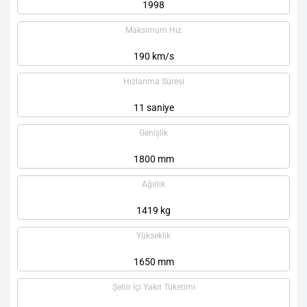
1998
Maksimum Hız
190 km/s
Hızlanma Süresi
11 saniye
Genişlik
1800 mm
Ağırlık
1419 kg
Yükseklik
1650 mm
Şehir İçi Yakıt Tüketimi