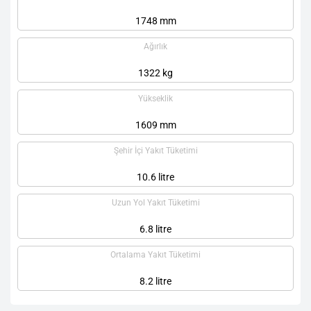
1748 mm
Ağırlık
1322 kg
Yükseklik
1609 mm
Şehir İçi Yakıt Tüketimi
10.6 litre
Uzun Yol Yakıt Tüketimi
6.8 litre
Ortalama Yakıt Tüketimi
8.2 litre