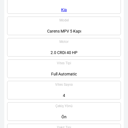
Kia
Model
Carens MPV 5 Kapı
Motor
2.0 CRDi 40 HP
Vites Tipi
Full Automatic
Vites Sayısı
4
Çekiş Yönü
Ön
Yakıt Tipi