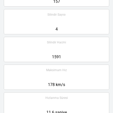
157
Silindir Sayısı
4
Silindir Hacmi
1591
Maksimum Hız
178 km/s
Hızlanma Süresi
11.6 saniye