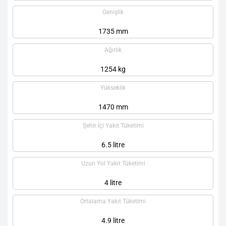
Genişlik
1735 mm
Ağırlık
1254 kg
Yükseklik
1470 mm
Şehir İçi Yakıt Tüketimi
6.5 litre
Uzun Yol Yakıt Tüketimi
4 litre
Ortalama Yakıt Tüketimi
4.9 litre