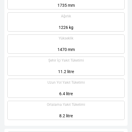
1735 mm
Ağırlık
1226 kg
Yükseklik
1470 mm
Şehir İçi Yakıt Tüketimi
11.2 litre
Uzun Yol Yakıt Tüketimi
6.4 litre
Ortalama Yakıt Tüketimi
8.2 litre