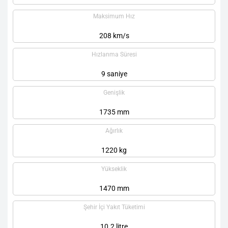
Maksimum Hız
208 km/s
Hızlanma Süresi
9 saniye
Genişlik
1735 mm
Ağırlık
1220 kg
Yükseklik
1470 mm
Şehir İçi Yakıt Tüketimi
10.2 litre