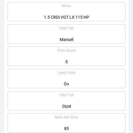
Motor
1.5 CRDi VGT LX 115 HP
Vites Tipi
Manuel
Vites Sayısı
5
Çekiş Yönü
Ön
Yakıt Tipi
Dizel
Maks kW Gücü
85