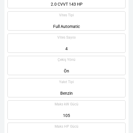
2.0 CVVT 143 HP
Vites Tipi
Full Automatic
Vites Sayısı
4
Çekiş Yönü
Ön
Yakıt Tipi
Benzin
Maks kW Gücü
105
Maks HP Gücü