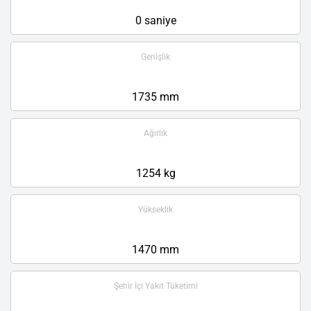
0 saniye
Genişlik
1735 mm
Ağırlık
1254 kg
Yükseklik
1470 mm
Şehir İçi Yakıt Tüketimi