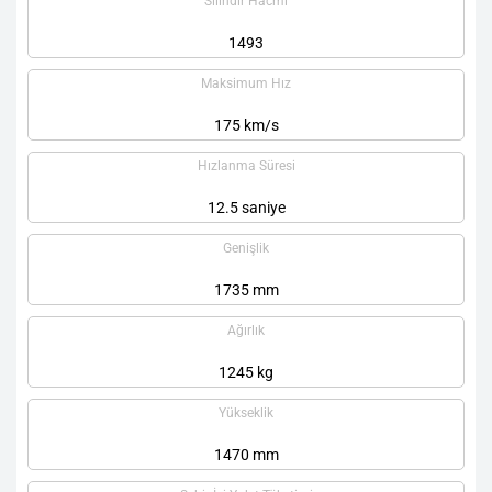
Silindir Hacmi
1493
Maksimum Hız
175 km/s
Hızlanma Süresi
12.5 saniye
Genişlik
1735 mm
Ağırlık
1245 kg
Yükseklik
1470 mm