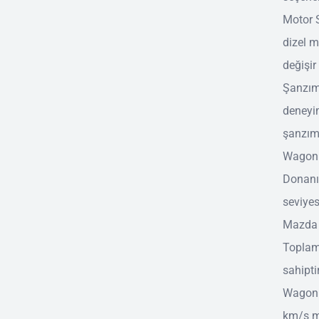
Motor S
dizel m
değişir
Şanzım
deneyim
şanzım
Wagon 5
Donanı
seviyes
Mazda 3
Toplam 
sahipti
Wagon 5
km/s ma