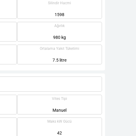
Silindir Hacmi
1598
Ağırlık
980 kg
Ortalama Yakıt Tüketimi
7.5 litre
Vites Tipi
Manuel
Maks kW Gücü
42