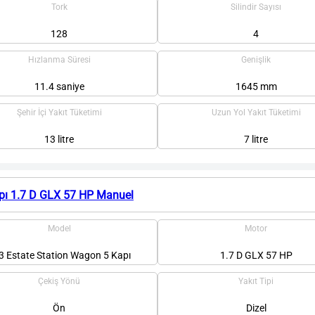
Tork
Silindir Sayısı
128
4
Hızlanma Süresi
Genişlik
11.4 saniye
1645 mm
Şehir İçi Yakıt Tüketimi
Uzun Yol Yakıt Tüketimi
13 litre
7 litre
pı 1.7 D GLX 57 HP Manuel
Model
Motor
3 Estate Station Wagon 5 Kapı
1.7 D GLX 57 HP
Çekiş Yönü
Yakıt Tipi
Ön
Dizel