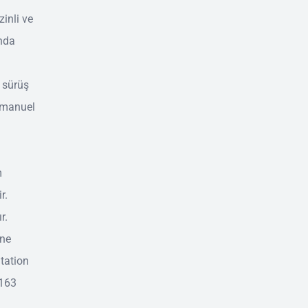
inli ve
ında
 sürüş
, manuel
m
r.
r.
üne
Station
 163