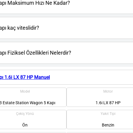
Kapı Maksimum Hızı Ne Kadar?
ı kaç viteslidir?
 Fiziksel Özellikleri Nelerdir?
ı 1.6i LX 87 HP Manuel
Model
Motor
3 Estate Station Wagon 5 Kapı
1.6i LX 87 HP
Çekiş Yönü
Yakıt Tipi
Ön
Benzin