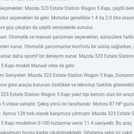
eçenekleri: Mazda 323 Estate Station Wagon 5 Kapı, çeşitli benz
otor seçenekleri ile gelir. Motorlar genellikle 1.4 ila 2.0 litre aras
 ve güç çıkışları da çeşitli seviyelerde sunulur.
an: Otomatik ve manuel şanzıman seçenekleri, sürücülere farklı
leri sunar. Otomatik şanzımanlar konforlu bir sürüş sağlarken
anlar daha sportif bir deneyim sunar. Mazda 323 Estate Station
 Kapı modeli Manuel vites ile gelir.
m Seviyeleri: Mazda 323 Estate Station Wagon 5 Kapı, Donanı
ine göre araçta bulunan özellikler ve teknoloji farklılık gösterebili
23 Estate Station Wagon 5 Kapı yakıt tipi benzin olan bir araçtı
5 vitese sahiptir. Çekiş yönü ön taraftandır. Motoru 87 HP güc
r. Ayrıca 128 tork olarak karşımıza çıkmıştır. Mazda 323 Estate 
 Kapı modelinin 0-100 hızlanma verisi 11.4 saniyedir. Bu araç
ksimum hızına kadar çıkabilmektedir. Ortalama şehir içi yakıt