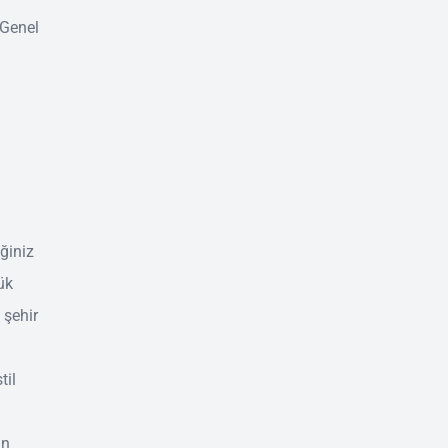
 Genel
ğiniz
ük
 şehir
til
ın