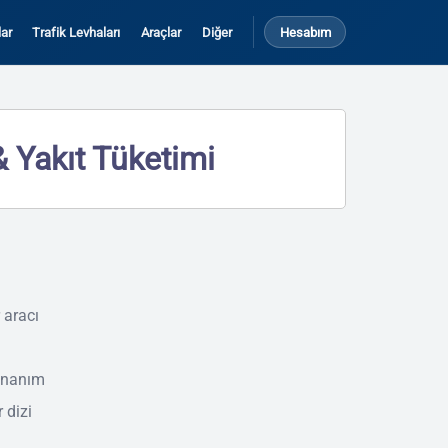
ar
Trafik Levhaları
Araçlar
Diğer
Hesabım
 Yakıt Tüketimi
 aracı
donanım
r dizi