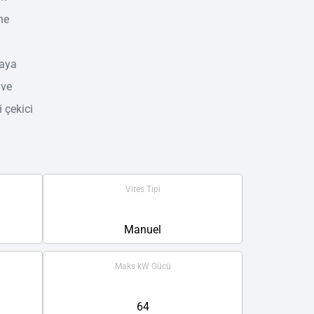
ne
raya
 ve
i çekici
Vites Tipi
Manuel
Maks kW Gücü
64