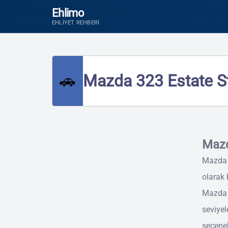
Ehlimo
EHLIYET REHBERI
🚗
Mazda 323 Estate St
Mazd
Mazda 
olarak 
Mazda 
seviyel
seçenek