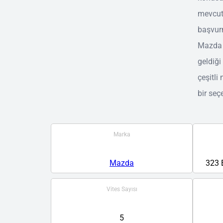
mevcut 
başvurm
Mazda 3
geldiği
çeşitli
bir seç
Marka
Mazda
323 
Vites Sayısı
5