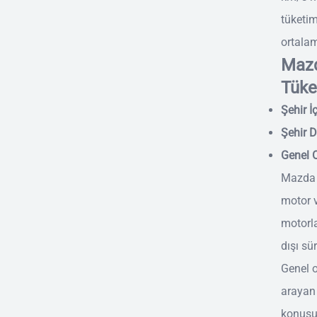
tüketim
ortalama
Mazd
Tüke
Şehir İç
Şehir Dı
Genel O
Mazda 3
motor v
motorla
dışı sür
Genel o
arayan 
konusun