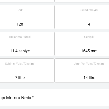
Tork
Silindir Sayısı
128
4
Hızlanma Süresi
Genişlik
11.4 saniye
1645 mm
Şehir İçi Yakıt Tüketimi
Uzun Yol Yakıt Tüketimi
7 litre
14 litre
apı Motoru Nedir?