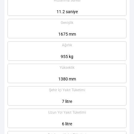
Hızlanma Süresi
11.2 saniye
Genişlik
1675 mm
Ağırlık
955 kg
Yükseklik
1380 mm
Şehir İçi Yakıt Tüketimi
7 litre
Uzun Yol Yakıt Tüketimi
6 litre