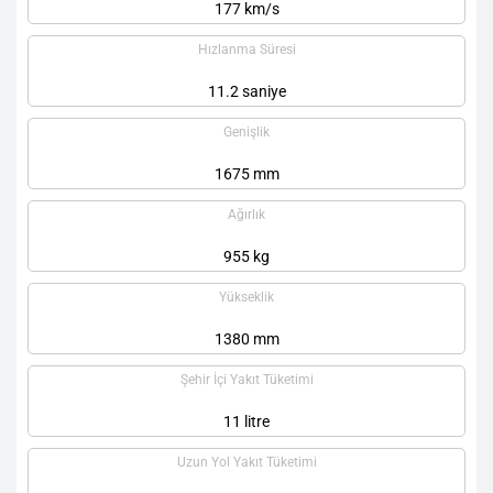
177 km/s
Hızlanma Süresi
11.2 saniye
Genişlik
1675 mm
Ağırlık
955 kg
Yükseklik
1380 mm
Şehir İçi Yakıt Tüketimi
11 litre
Uzun Yol Yakıt Tüketimi