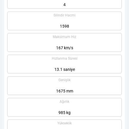
4
Silindir Hacmi
1598
Maksimum Hız
167 km/s
Hızlanma Süresi
13.1 saniye
Genişlik
1675 mm
Ağırlık
985 kg
Yükseklik