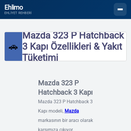
Ehlimo
Menüyü
EHLIYET REHBERI
Mazda 323 P Hatchback
🚗
3 Kapı Özellikleri & Yakıt
Tüketimi
Mazda 323 P
Hatchback 3 Kapı
Mazda 323 P Hatchback 3
Kapı modeli,
Mazda
markasının bir aracı olarak
karşımıza çıkıyor.