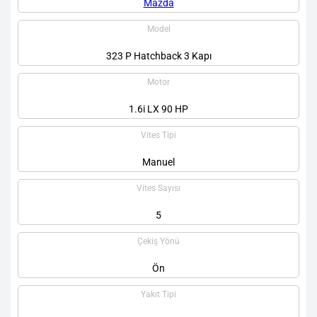
Mazda
Model
323 P Hatchback 3 Kapı
Motor
1.6i LX 90 HP
Vites Tipi
Manuel
Vites Sayısı
5
Çekiş Yönü
Ön
Yakıt Tipi