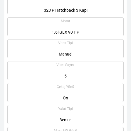
323 P Hatchback 3 Kapı
Motor
1.6i GLX 90 HP
Vites Tipi
Manuel
Vites Sayısı
5
Çekiş Yönü
Ön
Yakıt Tipi
Benzin
Maks kW Gücü