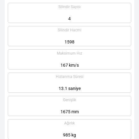
Silindir Sayısı
4
Silindir Hacmi
1598
Maksimum Hız
167 km/s
Hızlanma Süresi
13.1 saniye
Genişlik
1675 mm
Ağırlık
985 kg