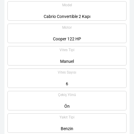
Model
Cabrio Convertible 2 Kapı
Motor
Cooper 122 HP
Vites Tipi
Manuel
Vites Sayısı
6
Çekiş Yönü
Ön
Yakıt Tipi
Benzin