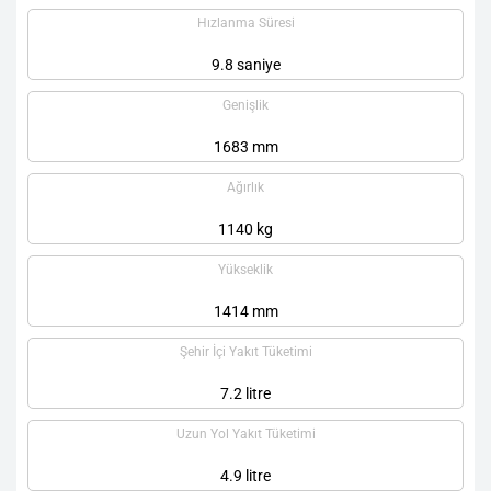
Hızlanma Süresi
9.8 saniye
Genişlik
1683 mm
Ağırlık
1140 kg
Yükseklik
1414 mm
Şehir İçi Yakıt Tüketimi
7.2 litre
Uzun Yol Yakıt Tüketimi
4.9 litre