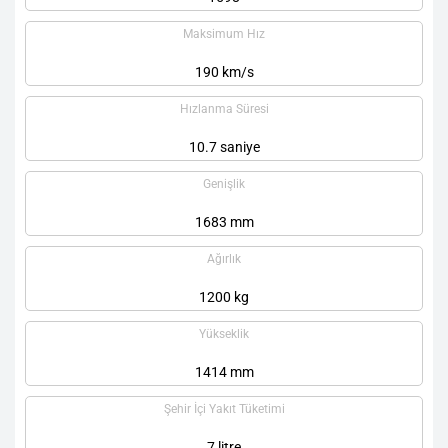
Maksimum Hız
190 km/s
Hızlanma Süresi
10.7 saniye
Genişlik
1683 mm
Ağırlık
1200 kg
Yükseklik
1414 mm
Şehir İçi Yakıt Tüketimi
7 litre