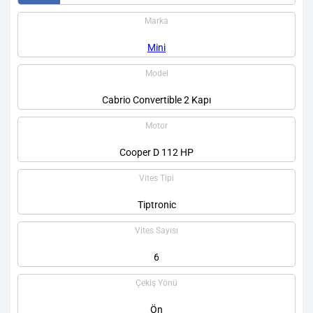
Marka
Mini
Model
Cabrio Convertible 2 Kapı
Motor
Cooper D 112 HP
Vites Tipi
Tiptronic
Vites Sayısı
6
Çekiş Yönü
Ön