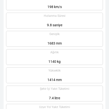
198 km/s
Hızlanma Süresi
9.8 saniye
Genişlik
1683 mm
Ağırlık
1140 kg
Yükseklik
1414 mm
Şehir İçi Yakıt Tüketimi
7.4 litre
Uzun Yol Yakıt Tüketimi