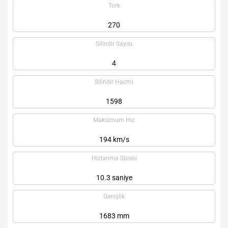
Tork
270
Silindir Sayısı
4
Silindir Hacmi
1598
Maksimum Hız
194 km/s
Hızlanma Süresi
10.3 saniye
Genişlik
1683 mm