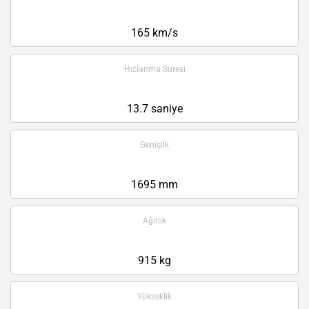
165 km/s
Hızlanma Süresi
13.7 saniye
Genişlik
1695 mm
Ağırlık
915 kg
Yükseklik