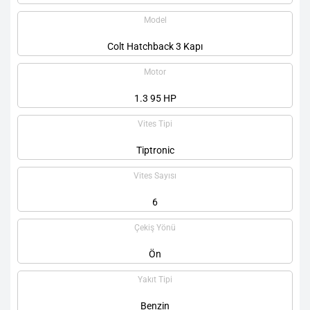
Model
Colt Hatchback 3 Kapı
Motor
1.3 95 HP
Vites Tipi
Tiptronic
Vites Sayısı
6
Çekiş Yönü
Ön
Yakıt Tipi
Benzin