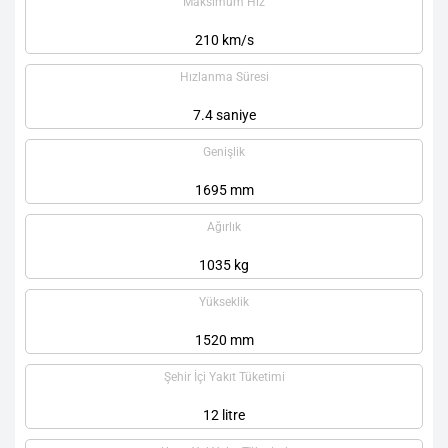
Maksimum Hız
210 km/s
Hızlanma Süresi
7.4 saniye
Genişlik
1695 mm
Ağırlık
1035 kg
Yükseklik
1520 mm
Şehir İçi Yakıt Tüketimi
12 litre