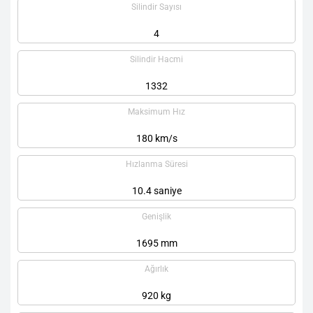
Silindir Sayısı
4
Silindir Hacmi
1332
Maksimum Hız
180 km/s
Hızlanma Süresi
10.4 saniye
Genişlik
1695 mm
Ağırlık
920 kg