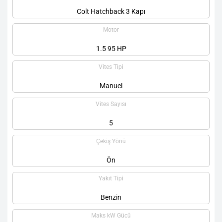
Colt Hatchback 3 Kapı
Motor
1.5 95 HP
Vites Tipi
Manuel
Vites Sayısı
5
Çekiş Yönü
Ön
Yakıt Tipi
Benzin
Maks kW Gücü