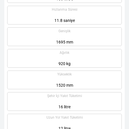
Hızlanma Süresi
11.8 saniye
Genişlik
1695 mm
Ağırlık
920 kg
Yükseklik
1520 mm
Şehir İçi Yakıt Tüketimi
16 litre
Uzun Yol Yakıt Tüketimi
12 litre