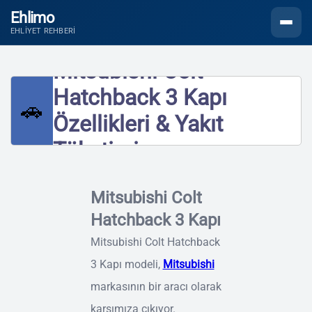
Ehlimo
Menüyü
EHLIYET REHBERI
Mitsubishi Colt
Hatchback 3 Kapı
🚗
Özellikleri & Yakıt
Tüketimi
Mitsubishi Colt
Hatchback 3 Kapı
Mitsubishi Colt Hatchback
3 Kapı modeli,
Mitsubishi
markasının bir aracı olarak
karşımıza çıkıyor.