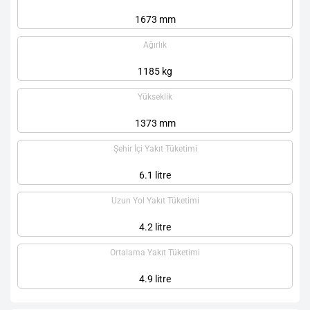
1673 mm
Ağırlık
1185 kg
Yükseklik
1373 mm
Şehir İçi Yakıt Tüketimi
6.1 litre
Uzun Yol Yakıt Tüketimi
4.2 litre
Ortalama Yakıt Tüketimi
4.9 litre