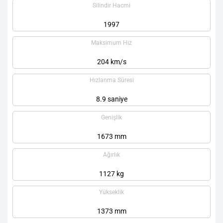
Silindir Hacmi
1997
Maksimum Hız
204 km/s
Hızlanma Süresi
8.9 saniye
Genişlik
1673 mm
Ağırlık
1127 kg
Yükseklik
1373 mm