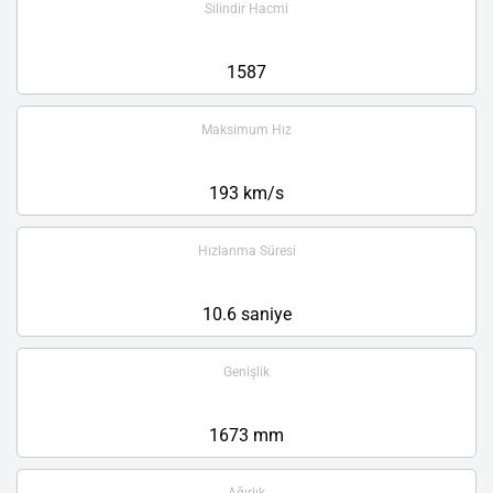
Silindir Hacmi
1587
Maksimum Hız
193 km/s
Hızlanma Süresi
10.6 saniye
Genişlik
1673 mm