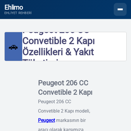
Ehlimo
Menüyü
EHLIYET REHBERI
Peugeot 206 CC
Convetible 2 Kapı
🚗
Özellikleri & Yakıt
Tüketimi
Peugeot 206 CC
Convetible 2 Kapı
Peugeot 206 CC
Convetible 2 Kapı modeli,
Peugeot
markasının bir
aracı olarak karşımıza