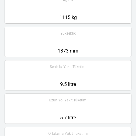
Ağırlık
1115 kg
Yükseklik
1373 mm
Şehir İçi Yakıt Tüketimi
9.5 litre
Uzun Yol Yakıt Tüketimi
5.7 litre
Ortalama Yakıt Tüketimi