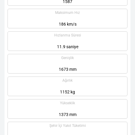
1587
Maksimum Hız
186 km/s
Hızlanma Süresi
11.9 saniye
Genişlik
1673 mm
Ağırlık
1152 kg
Yükseklik
1373 mm
Şehir İçi Yakıt Tüketimi