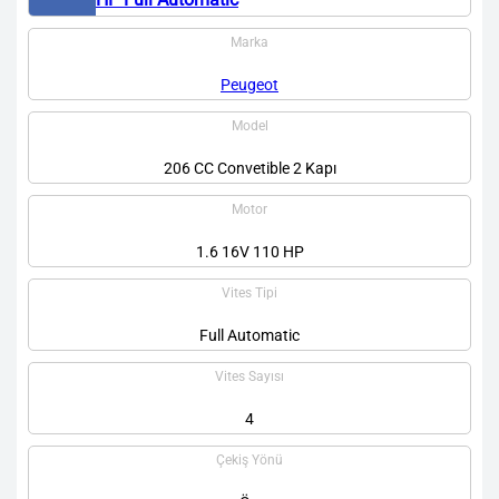
Marka
Peugeot
Model
206 CC Convetible 2 Kapı
Motor
1.6 16V 110 HP
Vites Tipi
Full Automatic
Vites Sayısı
4
Çekiş Yönü