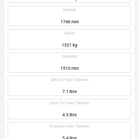
Genişlik
1746 mm
Ağırlık
1321 kg
Yükseklik
1510 mm
Şehir İçi Yakıt Tüketimi
7.1 litre
Uzun Yol Yakıt Tüketimi
4.5 litre
Ortalama Yakıt Tüketimi
5.4 litre