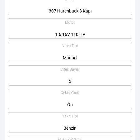
307 Hatchback 3 Kapı
Motor
1.6 16V 110 HP
Vites Tipi
Manuel
Vites Sayısı
5
Çekiş Yönü
Ön
Yakıt Tipi
Benzin
Maks kW Gücü