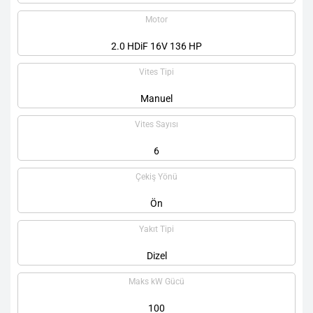
Motor
2.0 HDiF 16V 136 HP
Vites Tipi
Manuel
Vites Sayısı
6
Çekiş Yönü
Ön
Yakıt Tipi
Dizel
Maks kW Gücü
100