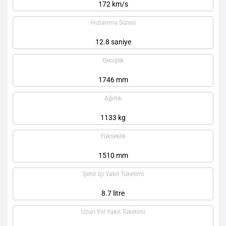
172 km/s
Hızlanma Süresi
12.8 saniye
Genişlik
1746 mm
Ağırlık
1133 kg
Yükseklik
1510 mm
Şehir İçi Yakıt Tüketimi
8.7 litre
Uzun Yol Yakıt Tüketimi