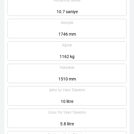
Hızlanma Süresi
10.7 saniye
Genişlik
1746 mm
Ağırlık
1162 kg
Yükseklik
1510 mm
Şehir İçi Yakıt Tüketimi
10 litre
Uzun Yol Yakıt Tüketimi
5.8 litre