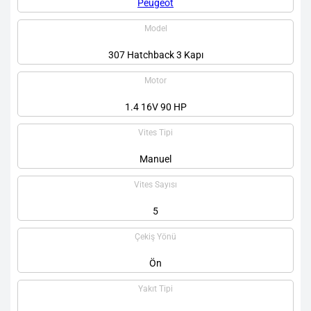
Peugeot
Model
307 Hatchback 3 Kapı
Motor
1.4 16V 90 HP
Vites Tipi
Manuel
Vites Sayısı
5
Çekiş Yönü
Ön
Yakıt Tipi