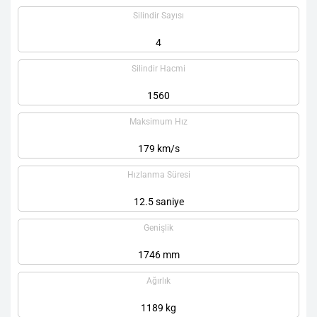
Silindir Sayısı
4
Silindir Hacmi
1560
Maksimum Hız
179 km/s
Hızlanma Süresi
12.5 saniye
Genişlik
1746 mm
Ağırlık
1189 kg