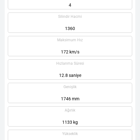
4
Silindir Hacmi
1360
Maksimum Hız
172 km/s
Hızlanma Süresi
12.8 saniye
Genişlik
1746 mm
Ağırlık
1133 kg
Yükseklik