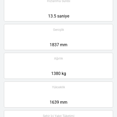
Hızlanma Süresi
13.5 saniye
Genişlik
1837 mm
Ağırlık
1380 kg
Yükseklik
1639 mm
Şehir İçi Yakıt Tüketimi