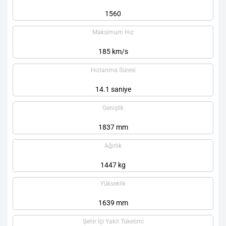
1560
Maksimum Hız
185 km/s
Hızlanma Süresi
14.1 saniye
Genişlik
1837 mm
Ağırlık
1447 kg
Yükseklik
1639 mm
Şehir İçi Yakıt Tüketimi