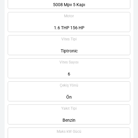
5008 Mpv 5 Kapı
Motor
1.6 THP 156 HP
Vites Tipi
Tiptronic
Vites Sayısı
6
Çekiş Yönü
Ön
Yakıt Tipi
Benzin
Maks kW Gücü