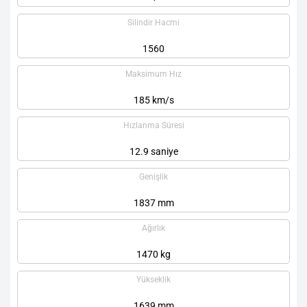
Silindir Hacmi
1560
Maksimum Hız
185 km/s
Hızlanma Süresi
12.9 saniye
Genişlik
1837 mm
Ağırlık
1470 kg
Yükseklik
1639 mm