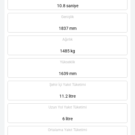
10.8 saniye
Genişlik
1837 mm
Ağırlık
1485 kg
Yükseklik
1639 mm
Şehir İçi Yakıt Tüketimi
11.2 litre
Uzun Yol Yakıt Tüketimi
6 litre
Ortalama Yakıt Tüketimi