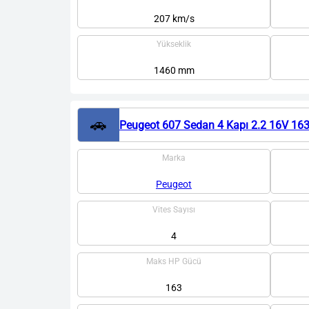
207 km/s
Yükseklik
1460 mm
🚗
Peugeot 607 Sedan 4 Kapı 2.2 16V 163
Marka
Peugeot
Vites Sayısı
4
Maks HP Gücü
163