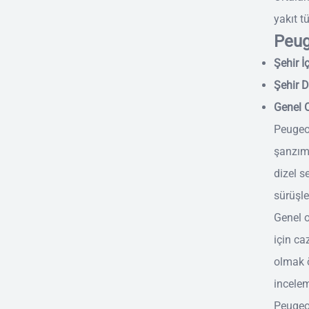
yakıt t
Peug
Şehir İç
Şehir Dı
Genel O
Peugeot
şanzıma
dizel s
sürüşle
Genel o
için ca
olmak ö
incelem
Peugeot