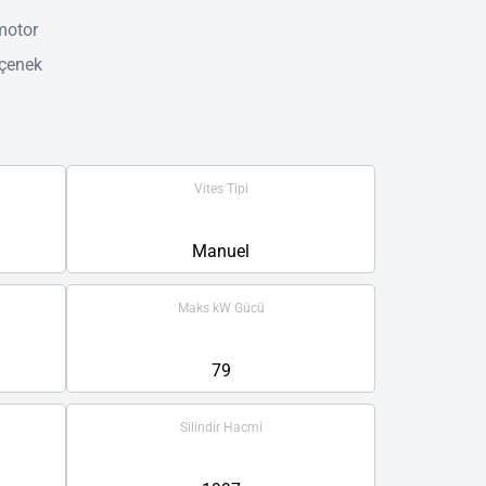
 motor
eçenek
Vites Tipi
Manuel
Maks kW Gücü
79
Silindir Hacmi