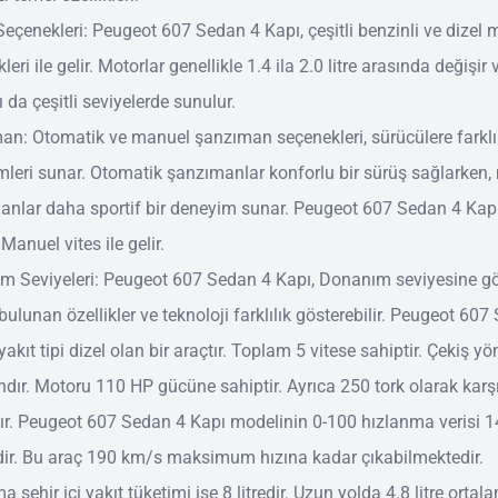
eçenekleri: Peugeot 607 Sedan 4 Kapı, çeşitli benzinli ve dizel 
leri ile gelir. Motorlar genellikle 1.4 ila 2.0 litre arasında değişir
rı da çeşitli seviyelerde sunulur.
an: Otomatik ve manuel şanzıman seçenekleri, sürücülere farklı
leri sunar. Otomatik şanzımanlar konforlu bir sürüş sağlarken
anlar daha sportif bir deneyim sunar. Peugeot 607 Sedan 4 Kap
Manuel vites ile gelir.
m Seviyeleri: Peugeot 607 Sedan 4 Kapı, Donanım seviyesine g
bulunan özellikler ve teknoloji farklılık gösterebilir. Peugeot 60
yakıt tipi dizel olan bir araçtır. Toplam 5 vitese sahiptir. Çekiş y
ndır. Motoru 110 HP gücüne sahiptir. Ayrıca 250 tork olarak kar
ır. Peugeot 607 Sedan 4 Kapı modelinin 0-100 hızlanma verisi 1
dir. Bu araç 190 km/s maksimum hızına kadar çıkabilmektedir.
a şehir içi yakıt tüketimi ise 8 litredir. Uzun yolda 4.8 litre ortal