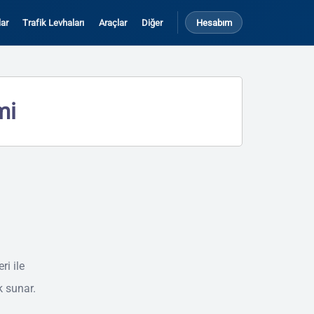
ar
Trafik Levhaları
Araçlar
Diğer
Hesabım
mi
i ile
k sunar.