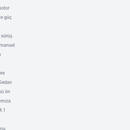
motor
 ve güç
 sürüş
, manuel
ı
öre
7 Sedan
önü ön
şımıza
4.1
ama