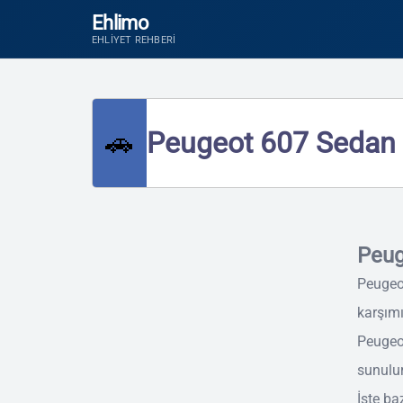
Ehlimo
EHLIYET REHBERI
🚗
Peugeot 607 Sedan 4
Peug
Peugeo
karşımı
Peugeot
sunulur
İşte baz