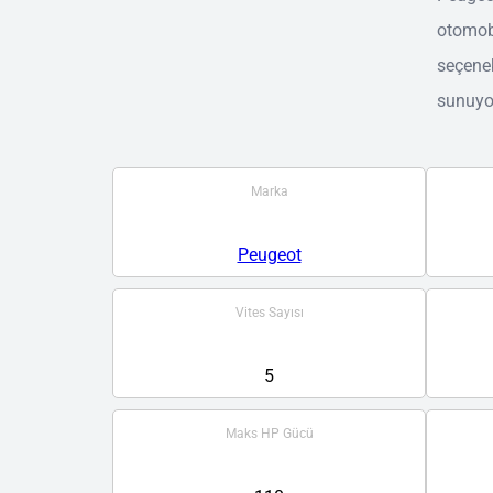
otomobi
seçenek
sunuyo
Marka
Peugeot
Vites Sayısı
5
Maks HP Gücü