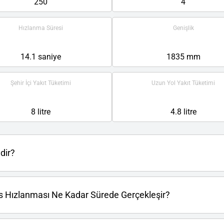
250
4
Hızlanma Süresi
Genişlik
14.1 saniye
1835 mm
Şehir İçi Yakıt Tüketimi
Uzun Yol Yakıt Tüketimi
8 litre
4.8 litre
dir?
s Hızlanması Ne Kadar Sürede Gerçekleşir?