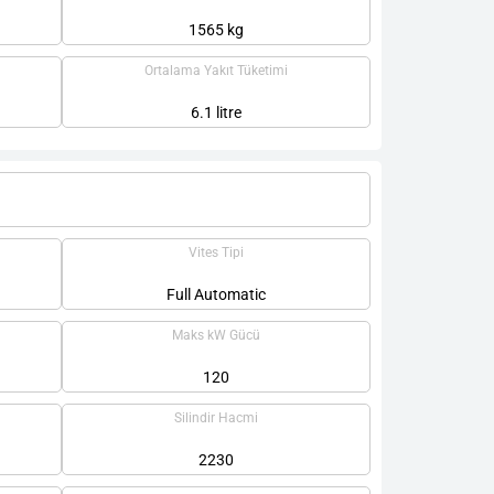
1565 kg
Ortalama Yakıt Tüketimi
6.1 litre
Vites Tipi
Full Automatic
Maks kW Gücü
120
Silindir Hacmi
2230