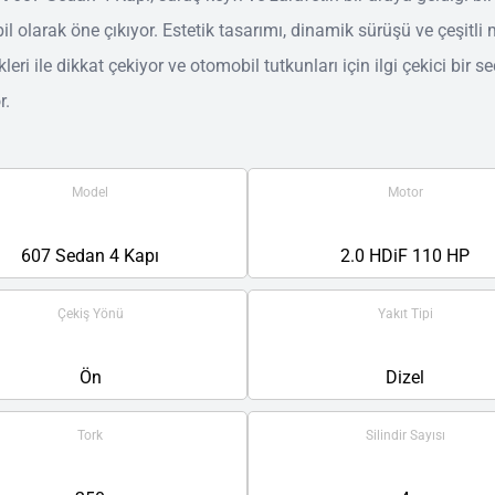
l olarak öne çıkıyor. Estetik tasarımı, dinamik sürüşü ve çeşitli
leri ile dikkat çekiyor ve otomobil tutkunları için ilgi çekici bir s
r.
Model
Motor
607 Sedan 4 Kapı
2.0 HDiF 110 HP
Çekiş Yönü
Yakıt Tipi
Ön
Dizel
Tork
Silindir Sayısı