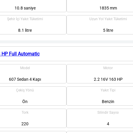
10.8 saniye
1835 mm
Şehir İçi Yakıt Tüketimi
Uzun Yol Yakıt Tüketimi
8.1 litre
5 litre
 HP Full Automatic
Model
Motor
607 Sedan 4 Kapı
2.2 16V 163 HP
Çekiş Yönü
Yakıt Tipi
Ön
Benzin
Tork
Silindir Sayısı
220
4