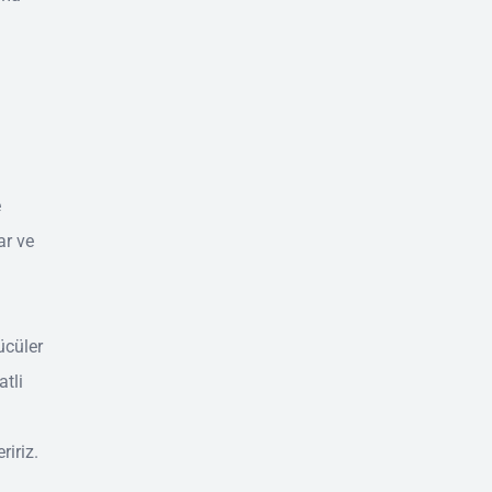
e
ar ve
ücüler
tli
ririz.