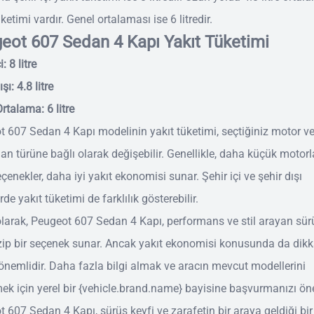
üketimi vardır. Genel ortalaması ise 6 litredir.
eot 607 Sedan 4 Kapı Yakıt Tüketimi
i: 8 litre
şı: 4.8 litre
rtalama: 6 litre
 607 Sedan 4 Kapı modelinin yakıt tüketimi, seçtiğiniz motor v
n türüne bağlı olarak değişebilir. Genellikle, daha küçük motorl
eçenekler, daha iyi yakıt ekonomisi sunar. Şehir içi ve şehir dışı
rde yakıt tüketimi de farklılık gösterebilir.
larak, Peugeot 607 Sedan 4 Kapı, performans ve stil arayan sür
zip bir seçenek sunar. Ancak yakıt ekonomisi konusunda da dikka
nemlidir. Daha fazla bilgi almak ve aracın mevcut modellerini
ek için yerel bir {vehicle.brand.name} bayisine başvurmanızı öne
 607 Sedan 4 Kapı, sürüş keyfi ve zarafetin bir araya geldiği bir