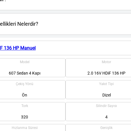
likleri Nelerdir?
iF 136 HP Manuel
Model
Motor
607 Sedan 4 Kapı
2.0 16V HDiF 136 HP
Çekiş Yönü
Yakıt Tipi
Ön
Dizel
Tork
Silindir Sayısı
320
4
Hızlanma Süresi
Genişlik