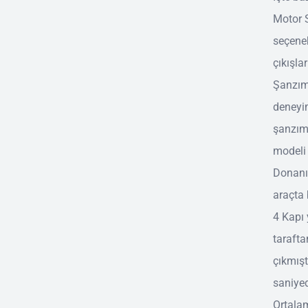
Motor S
seçenek
çıkışla
Şanzım
deneyim
şanzım
modeli 
Donanı
araçta 
4 Kapı 
tarafta
çıkmışt
saniye
Ortalam