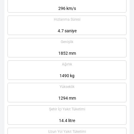
296 km/s
Hızlanma Süresi
4.7 saniye
Genişlik
1852 mm
Ağırlık
1490 kg
Yükseklik
1294 mm
Şehir İçi Yakıt Tüketimi
14.4 litre
Uzun Yol Yakıt Tüketimi