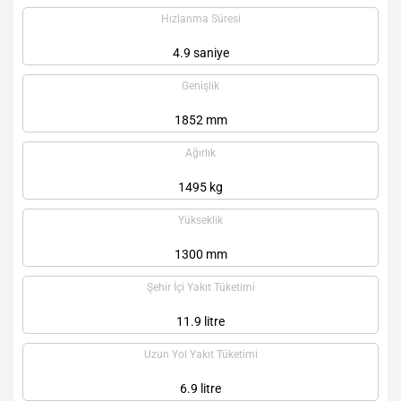
Hızlanma Süresi
4.9 saniye
Genişlik
1852 mm
Ağırlık
1495 kg
Yükseklik
1300 mm
Şehir İçi Yakıt Tüketimi
11.9 litre
Uzun Yol Yakıt Tüketimi
6.9 litre