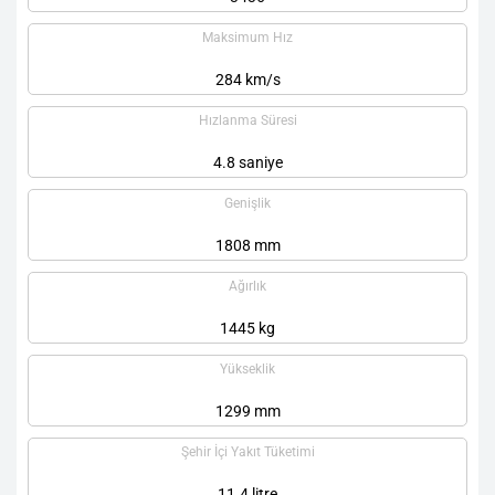
Maksimum Hız
284 km/s
Hızlanma Süresi
4.8 saniye
Genişlik
1808 mm
Ağırlık
1445 kg
Yükseklik
1299 mm
Şehir İçi Yakıt Tüketimi
11.4 litre