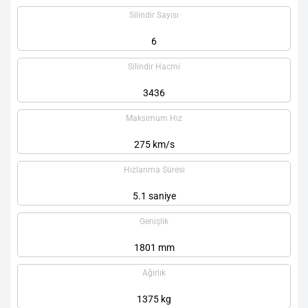
Silindir Sayısı
6
Silindir Hacmi
3436
Maksimum Hız
275 km/s
Hızlanma Süresi
5.1 saniye
Genişlik
1801 mm
Ağırlık
1375 kg