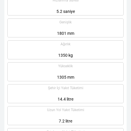
Hızlanma Süresi
5.2 saniye
Genişlik
1801 mm
Ağırlık
1350 kg
Yükseklik
1305 mm
Şehir İçi Yakıt Tüketimi
14.4 litre
Uzun Yol Yakıt Tüketimi
7.2 litre