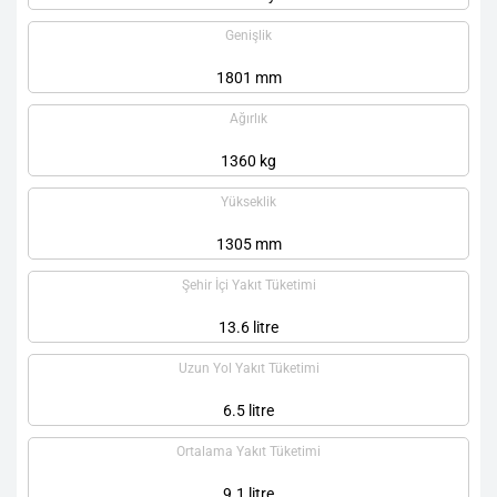
Genişlik
1801 mm
Ağırlık
1360 kg
Yükseklik
1305 mm
Şehir İçi Yakıt Tüketimi
13.6 litre
Uzun Yol Yakıt Tüketimi
6.5 litre
Ortalama Yakıt Tüketimi
9.1 litre