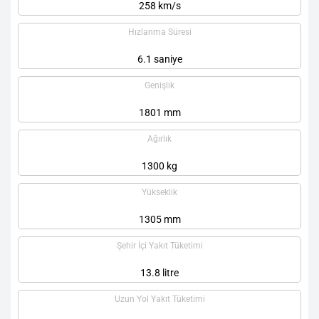
258 km/s
Hızlanma Süresi
6.1 saniye
Genişlik
1801 mm
Ağırlık
1300 kg
Yükseklik
1305 mm
Şehir İçi Yakıt Tüketimi
13.8 litre
Uzun Yol Yakıt Tüketimi