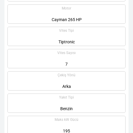
Motor
Cayman 265 HP
Vites Tipi
Tiptronic
Vites Sayısı
7
Çekiş Yönü
Arka
Yakıt Tipi
Benzin
Maks kW Gücü
195