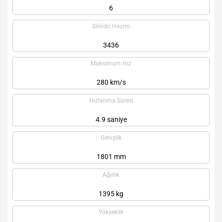
6
Silindir Hacmi
3436
Maksimum Hız
280 km/s
Hızlanma Süresi
4.9 saniye
Genişlik
1801 mm
Ağırlık
1395 kg
Yükseklik