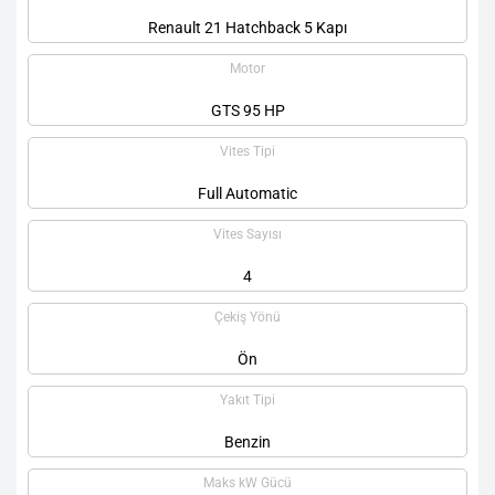
Renault 21 Hatchback 5 Kapı
Motor
GTS 95 HP
Vites Tipi
Full Automatic
Vites Sayısı
4
Çekiş Yönü
Ön
Yakıt Tipi
Benzin
Maks kW Gücü