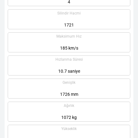
4
Silindir Hacmi
1721
Maksimum Hız
185 km/s
Hızlanma Süresi
10.7 saniye
Genişlik
1726 mm
Ağırlık
1072 kg
Yükseklik