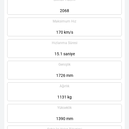
2068
Maksimum Hız
170 km/s
Hızlanma Süresi
15.1 saniye
Genişlik
1726 mm
Ağırlık
1131 kg
Yükseklik
1390 mm