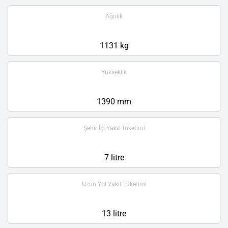
Ağırlık
1131 kg
Yükseklik
1390 mm
Şehir İçi Yakıt Tüketimi
7 litre
Uzun Yol Yakıt Tüketimi
13 litre