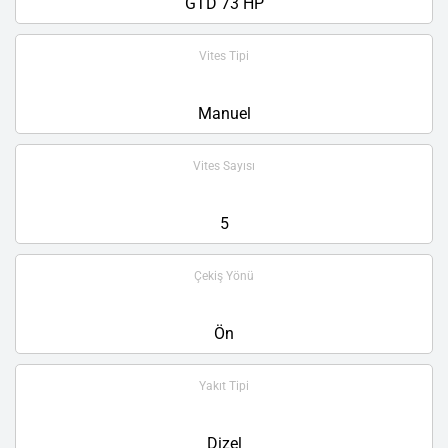
GTD 73 HP
Vites Tipi
Manuel
Vites Sayısı
5
Çekiş Yönü
Ön
Yakıt Tipi
Dizel