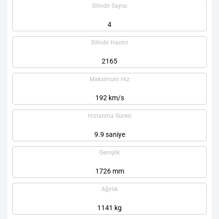
Silindir Sayısı
4
Silindir Hacmi
2165
Maksimum Hız
192 km/s
Hızlanma Süresi
9.9 saniye
Genişlik
1726 mm
Ağırlık
1141 kg