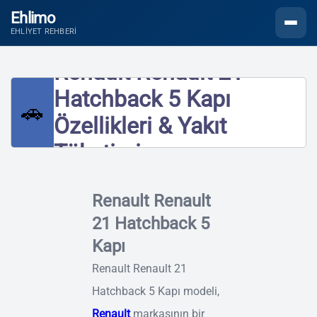
Ehlimo
Menüyü
EHLIYET REHBERI
Renault Renault 21
Hatchback 5 Kapı
🚗
Özellikleri & Yakıt
Tüketimi
Renault Renault
21 Hatchback 5
Kapı
Renault Renault 21
Hatchback 5 Kapı modeli,
Renault
markasının bir