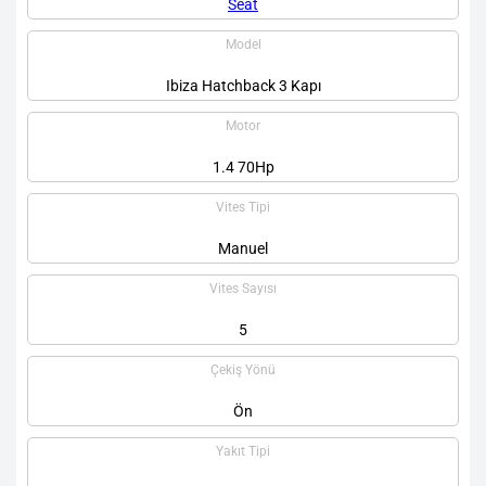
Seat
Model
Ibiza Hatchback 3 Kapı
Motor
1.4 70Hp
Vites Tipi
Manuel
Vites Sayısı
5
Çekiş Yönü
Ön
Yakıt Tipi