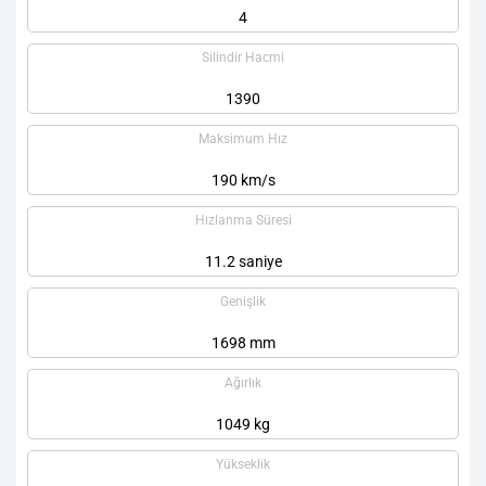
4
Silindir Hacmi
1390
Maksimum Hız
190 km/s
Hızlanma Süresi
11.2 saniye
Genişlik
1698 mm
Ağırlık
1049 kg
Yükseklik