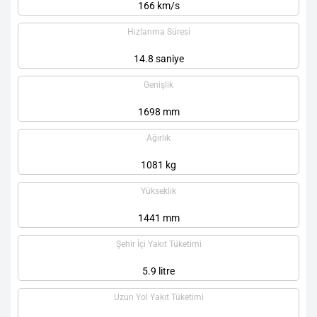
166 km/s
Hızlanma Süresi
14.8 saniye
Genişlik
1698 mm
Ağırlık
1081 kg
Yükseklik
1441 mm
Şehir İçi Yakıt Tüketimi
5.9 litre
Uzun Yol Yakıt Tüketimi