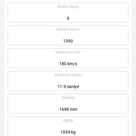
Silindir Sayısı
4
Silindir Hacmi
1390
Maksimum Hız
180 km/s
Hızlanma Süresi
11.9 saniye
Genişlik
1698 mm
Ağırlık
1034 kg