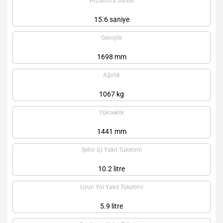
Hızlanma Süresi
15.6 saniye
Genişlik
1698 mm
Ağırlık
1067 kg
Yükseklik
1441 mm
Şehir İçi Yakıt Tüketimi
10.2 litre
Uzun Yol Yakıt Tüketimi
5.9 litre