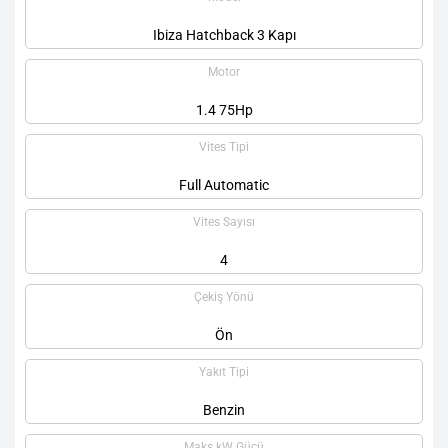
Ibiza Hatchback 3 Kapı
Motor
1.4 75Hp
Vites Tipi
Full Automatic
Vites Sayısı
4
Çekiş Yönü
Ön
Yakıt Tipi
Benzin
Maks kW Gücü