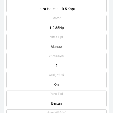
Ibiza Hatchback 5 Kapı
Motor
1.2 85Hp
Vites Tipi
Manuel
Vites Sayısı
5
Çekiş Yönü
Ön
Yakıt Tipi
Benzin
Maks kW Gücü