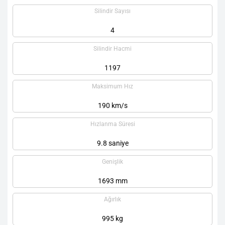
Silindir Sayısı
4
Silindir Hacmi
1197
Maksimum Hız
190 km/s
Hızlanma Süresi
9.8 saniye
Genişlik
1693 mm
Ağırlık
995 kg