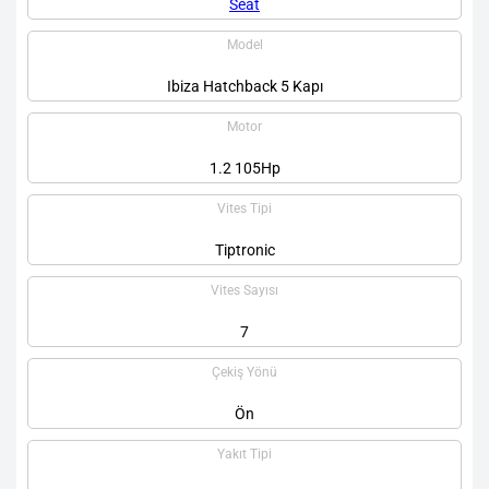
Seat
Model
Ibiza Hatchback 5 Kapı
Motor
1.2 105Hp
Vites Tipi
Tiptronic
Vites Sayısı
7
Çekiş Yönü
Ön
Yakıt Tipi