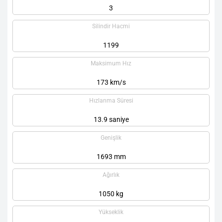
3
Silindir Hacmi
1199
Maksimum Hız
173 km/s
Hızlanma Süresi
13.9 saniye
Genişlik
1693 mm
Ağırlık
1050 kg
Yükseklik