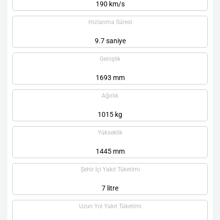
190 km/s
Hızlanma Süresi
9.7 saniye
Genişlik
1693 mm
Ağırlık
1015 kg
Yükseklik
1445 mm
Şehir İçi Yakıt Tüketimi
7 litre
Uzun Yol Yakıt Tüketimi