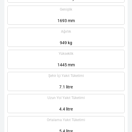
Genişlik
1693 mm
Ağırlık
949 kg
Yükseklik
1445 mm
Şehir İçi Yakıt Tüketimi
7.1 litre
Uzun Yol Yakıt Tüketimi
4.4 litre
Ortalama Yakıt Tüketimi
5.4 litre