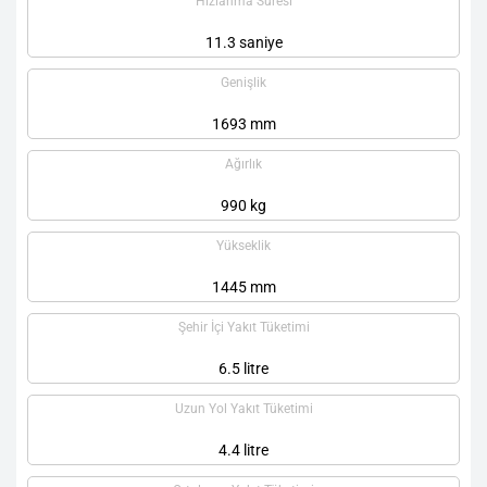
Hızlanma Süresi
11.3 saniye
Genişlik
1693 mm
Ağırlık
990 kg
Yükseklik
1445 mm
Şehir İçi Yakıt Tüketimi
6.5 litre
Uzun Yol Yakıt Tüketimi
4.4 litre