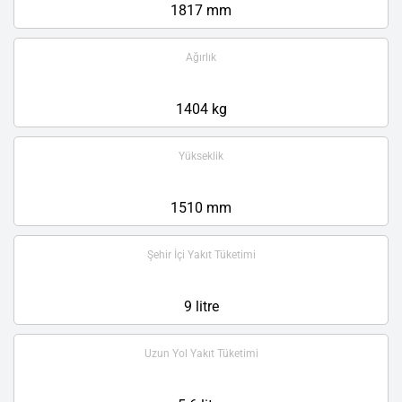
1817 mm
Ağırlık
1404 kg
Yükseklik
1510 mm
Şehir İçi Yakıt Tüketimi
9 litre
Uzun Yol Yakıt Tüketimi