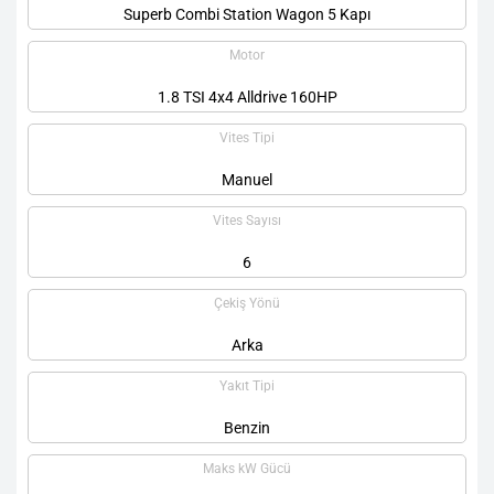
Superb Combi Station Wagon 5 Kapı
Motor
1.8 TSI 4x4 Alldrive 160HP
Vites Tipi
Manuel
Vites Sayısı
6
Çekiş Yönü
Arka
Yakıt Tipi
Benzin
Maks kW Gücü