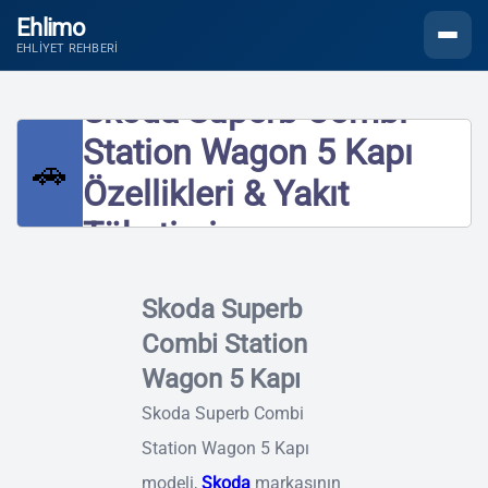
Ehlimo
Menüyü
EHLIYET REHBERI
Skoda Superb Combi
Station Wagon 5 Kapı
🚗
Özellikleri & Yakıt
Tüketimi
Skoda Superb
Combi Station
Wagon 5 Kapı
Skoda Superb Combi
Station Wagon 5 Kapı
modeli,
Skoda
markasının