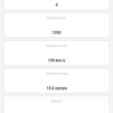
4
Silindir Hacmi
1390
Maksimum Hız
199 km/s
Hızlanma Süresi
10.6 saniye
Genişlik