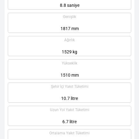
8.8 saniye
Genişlik
1817 mm
Ağırlık
1529 kg
Yükseklik
1510 mm
Şehir İçi Yakıt Tüketimi
10.7 litre
Uzun Yol Yakıt Tüketimi
6.7 litre
Ortalama Yakıt Tüketimi