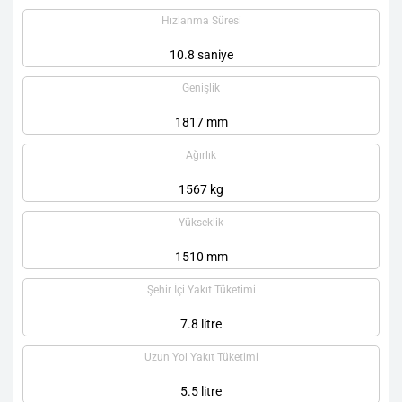
Hızlanma Süresi
10.8 saniye
Genişlik
1817 mm
Ağırlık
1567 kg
Yükseklik
1510 mm
Şehir İçi Yakıt Tüketimi
7.8 litre
Uzun Yol Yakıt Tüketimi
5.5 litre