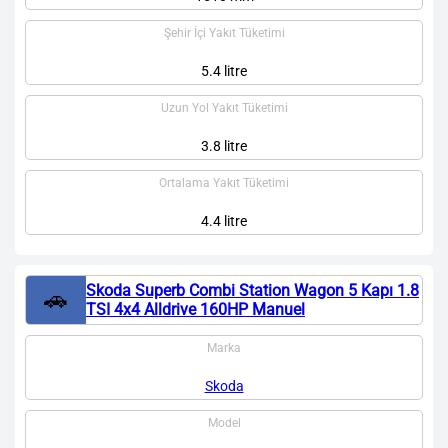
Şehir İçi Yakıt Tüketimi
5.4 litre
Uzun Yol Yakıt Tüketimi
3.8 litre
Ortalama Yakıt Tüketimi
4.4 litre
Skoda Superb Combi Station Wagon 5 Kapı 1.8
🚗
TSI 4x4 Alldrive 160HP Manuel
Marka
Skoda
Model