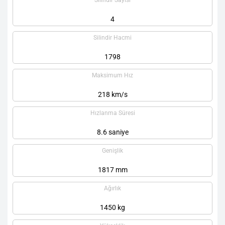
Silindir Sayısı
4
Silindir Hacmi
1798
Maksimum Hız
218 km/s
Hızlanma Süresi
8.6 saniye
Genişlik
1817 mm
Ağırlık
1450 kg