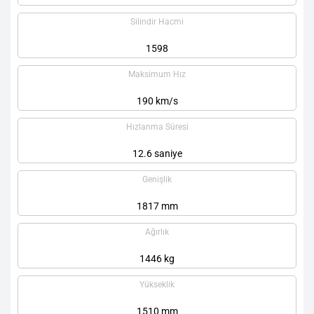
Silindir Hacmi
1598
Maksimum Hız
190 km/s
Hızlanma Süresi
12.6 saniye
Genişlik
1817 mm
Ağırlık
1446 kg
Yükseklik
1510 mm