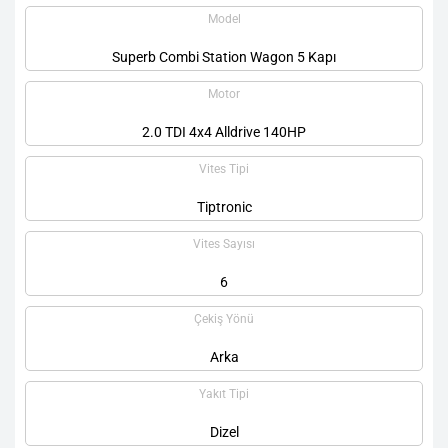
Model
Superb Combi Station Wagon 5 Kapı
Motor
2.0 TDI 4x4 Alldrive 140HP
Vites Tipi
Tiptronic
Vites Sayısı
6
Çekiş Yönü
Arka
Yakıt Tipi
Dizel