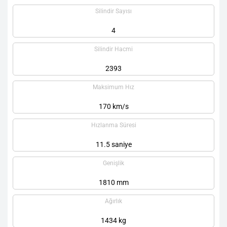
Silindir Sayısı
4
Silindir Hacmi
2393
Maksimum Hız
170 km/s
Hızlanma Süresi
11.5 saniye
Genişlik
1810 mm
Ağırlık
1434 kg