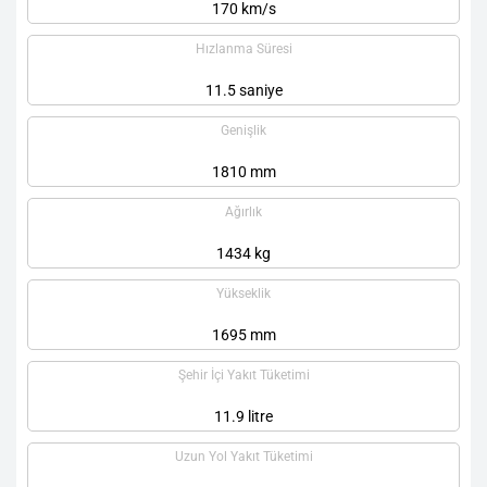
170 km/s
Hızlanma Süresi
11.5 saniye
Genişlik
1810 mm
Ağırlık
1434 kg
Yükseklik
1695 mm
Şehir İçi Yakıt Tüketimi
11.9 litre
Uzun Yol Yakıt Tüketimi