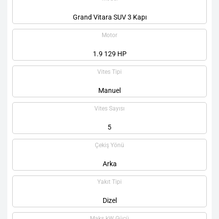
Grand Vitara SUV 3 Kapı
Motor
1.9 129 HP
Vites Tipi
Manuel
Vites Sayısı
5
Çekiş Yönü
Arka
Yakıt Tipi
Dizel
Maks kW Gücü