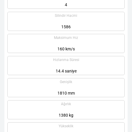
4
Silindir Hacmi
1586
Maksimum Hız
160 km/s
Hızlanma Süresi
14.4 saniye
Genişlik
1810 mm
Ağırlık
1380 kg
Yükseklik