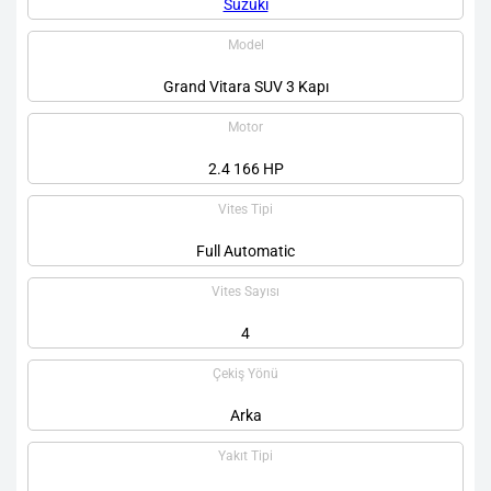
Suzuki
Model
Grand Vitara SUV 3 Kapı
Motor
2.4 166 HP
Vites Tipi
Full Automatic
Vites Sayısı
4
Çekiş Yönü
Arka
Yakıt Tipi