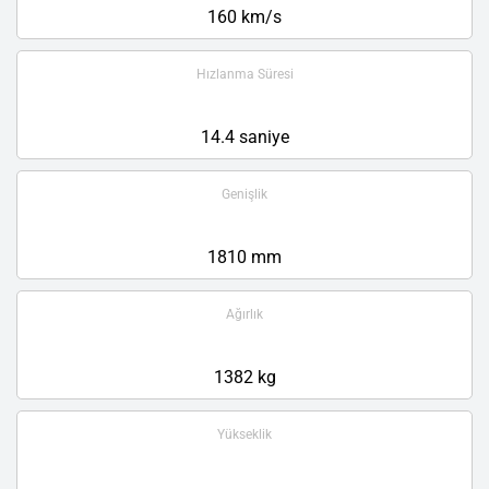
160 km/s
Hızlanma Süresi
14.4 saniye
Genişlik
1810 mm
Ağırlık
1382 kg
Yükseklik