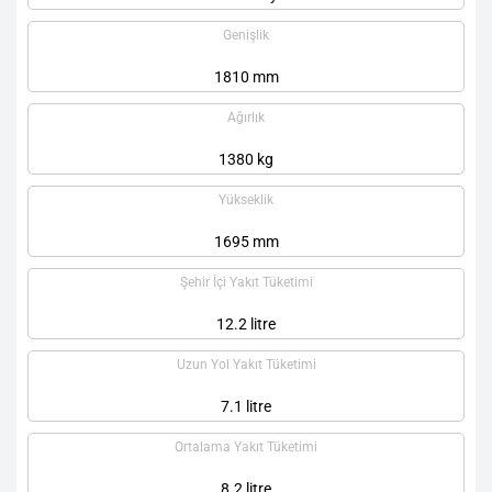
Genişlik
1810 mm
Ağırlık
1380 kg
Yükseklik
1695 mm
Şehir İçi Yakıt Tüketimi
12.2 litre
Uzun Yol Yakıt Tüketimi
7.1 litre
Ortalama Yakıt Tüketimi
8.2 litre