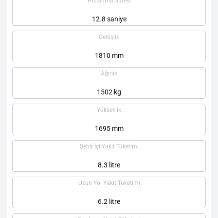
Hızlanma Süresi
12.8 saniye
Genişlik
1810 mm
Ağırlık
1502 kg
Yükseklik
1695 mm
Şehir İçi Yakıt Tüketimi
8.3 litre
Uzun Yol Yakıt Tüketimi
6.2 litre