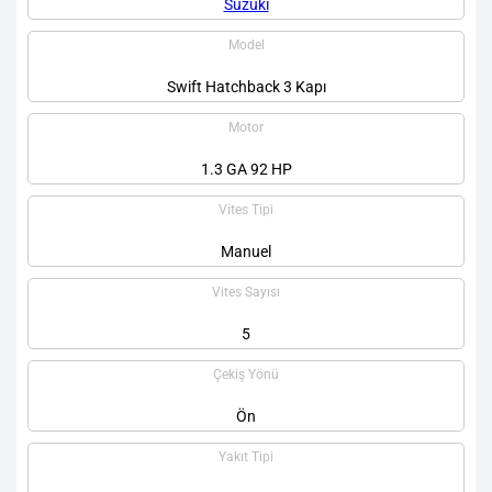
Suzuki
Model
Swift Hatchback 3 Kapı
Motor
1.3 GA 92 HP
Vites Tipi
Manuel
Vites Sayısı
5
Çekiş Yönü
Ön
Yakıt Tipi