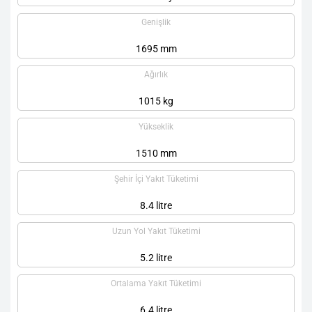
Genişlik
1695 mm
Ağırlık
1015 kg
Yükseklik
1510 mm
Şehir İçi Yakıt Tüketimi
8.4 litre
Uzun Yol Yakıt Tüketimi
5.2 litre
Ortalama Yakıt Tüketimi
6.4 litre