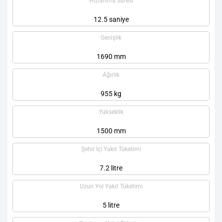
Hızlanma Süresi
12.5 saniye
Genişlik
1690 mm
Ağırlık
955 kg
Yükseklik
1500 mm
Şehir İçi Yakıt Tüketimi
7.2 litre
Uzun Yol Yakıt Tüketimi
5 litre