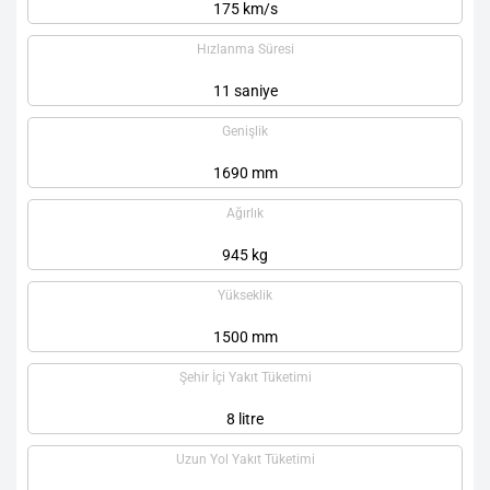
175 km/s
Hızlanma Süresi
11 saniye
Genişlik
1690 mm
Ağırlık
945 kg
Yükseklik
1500 mm
Şehir İçi Yakıt Tüketimi
8 litre
Uzun Yol Yakıt Tüketimi