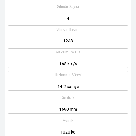
Silindir Sayısı
4
Silindir Hacmi
1248
Maksimum Hız
165 km/s
Hızlanma Süresi
14.2 saniye
Genişlik
1690 mm
Ağırlık
1020 kg