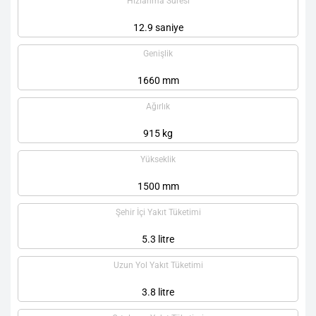
Hızlanma Süresi
12.9 saniye
Genişlik
1660 mm
Ağırlık
915 kg
Yükseklik
1500 mm
Şehir İçi Yakıt Tüketimi
5.3 litre
Uzun Yol Yakıt Tüketimi
3.8 litre