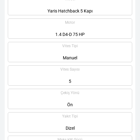
Yaris Hatchback 5 Kapı
Motor
1.4 D4-D 75 HP
Vites Tipi
Manuel
Vites Sayısı
5
Çekiş Yönü
Ön
Yakıt Tipi
Dizel
Maks kW Gücü