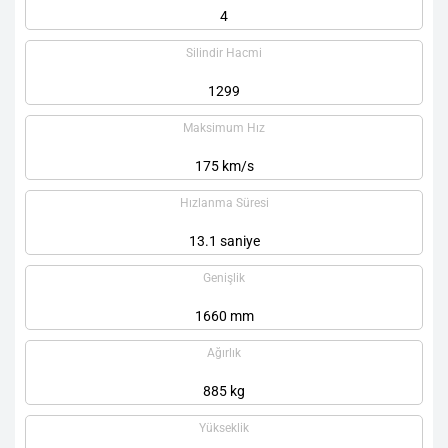
4
Silindir Hacmi
1299
Maksimum Hız
175 km/s
Hızlanma Süresi
13.1 saniye
Genişlik
1660 mm
Ağırlık
885 kg
Yükseklik