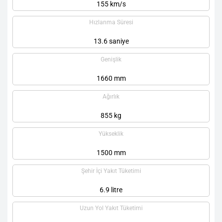
155 km/s
Hızlanma Süresi
13.6 saniye
Genişlik
1660 mm
Ağırlık
855 kg
Yükseklik
1500 mm
Şehir İçi Yakıt Tüketimi
6.9 litre
Uzun Yol Yakıt Tüketimi