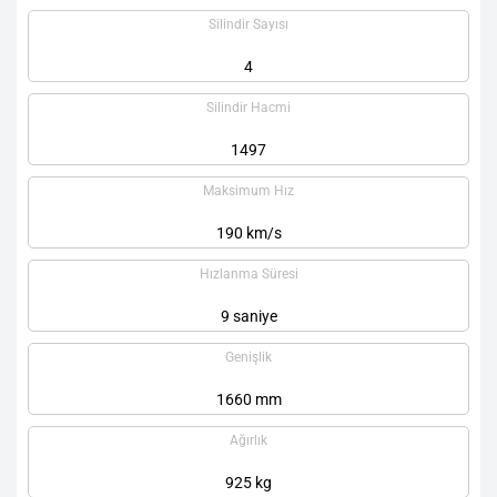
Silindir Sayısı
4
Silindir Hacmi
1497
Maksimum Hız
190 km/s
Hızlanma Süresi
9 saniye
Genişlik
1660 mm
Ağırlık
925 kg