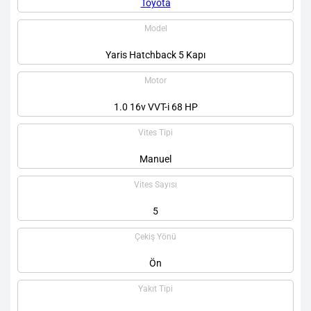
Toyota
Model
Yaris Hatchback 5 Kapı
Motor
1.0 16v VVT-i 68 HP
Vites Tipi
Manuel
Vites Sayısı
5
Çekiş Yönü
Ön
Yakıt Tipi