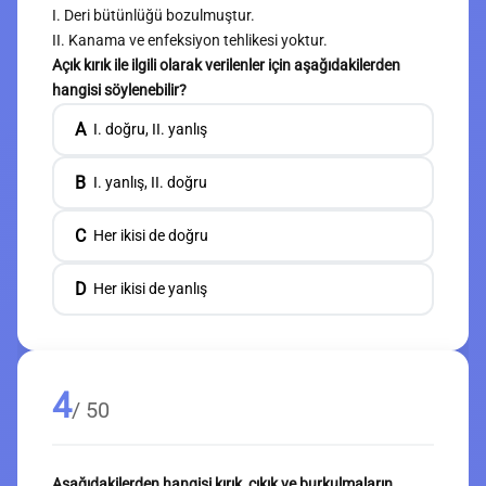
I. Deri bütünlüğü bozulmuştur.
II. Kanama ve enfeksiyon tehlikesi yoktur.
Açık kırık ile ilgili olarak verilenler için aşağıdakilerden
hangisi söylenebilir?
A
I. doğru, II. yanlış
B
I. yanlış, II. doğru
C
Her ikisi de doğru
D
Her ikisi de yanlış
4
/ 50
Aşağıdakilerden hangisi kırık, çıkık ve burkulmaların