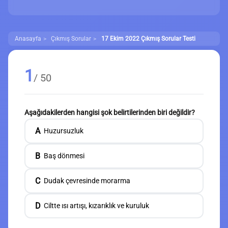
Anasayfa
Çıkmış Sorular
17 Ekim 2022 Çıkmış Sorular Testi
1
/ 50
Aşağıdakilerden hangisi şok belirtilerinden biri değildir?
A
Huzursuzluk
B
Baş dönmesi
C
Dudak çevresinde morarma
D
Ciltte ısı artışı, kızarıklık ve kuruluk