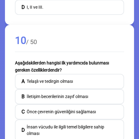
D
I, II ve III.
10
/ 50
Aşağıdakilerden hangisi ilk yardımcıda bulunması
gereken özelliklerdendir?
A
Telaşlı ve tedirgin olması
B
İletişim becerilerinin zayıf olması
C
Önce çevrenin güvenliğini sağlaması
İnsan vücudu ile ilgili temel bilgilere sahip
D
olması