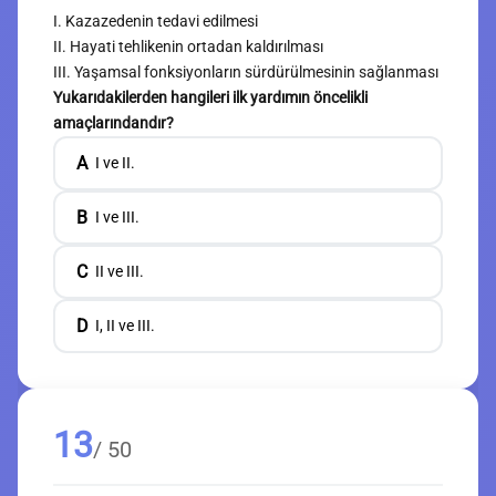
I. Kazazedenin tedavi edilmesi
II. Hayati tehlikenin ortadan kaldırılması
III. Yaşamsal fonksiyonların sürdürülmesinin sağlanması
Yukarıdakilerden hangileri ilk yardımın öncelikli
amaçlarındandır?
A
I ve II.
B
I ve III.
C
II ve III.
D
I, II ve III.
13
/ 50