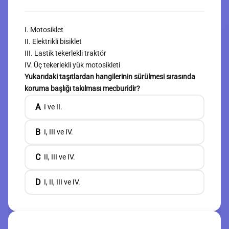
I. Motosiklet
II. Elektrikli bisiklet
III. Lastik tekerlekli traktör
IV. Üç tekerlekli yük motosikleti
Yukarıdaki taşıtlardan hangilerinin sürülmesi sırasında
koruma başlığı takılması mecburidir?
A
I ve II.
B
I, III ve IV.
C
II, III ve IV.
D
I, II, III ve IV.