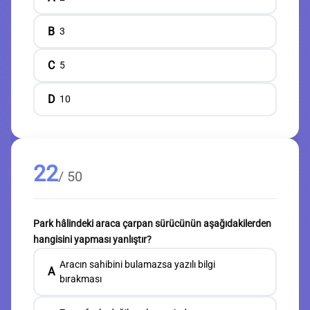
B
3
C
5
D
10
22
/ 50
Park hâlindeki araca çarpan sürücünün aşağıdakilerden
hangisini yapması yanlıştır?
Aracın sahibini bulamazsa yazılı bilgi
A
bırakması