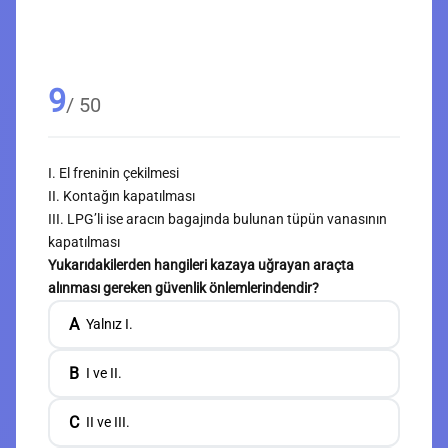
9
/ 50
I. El freninin çekilmesi
II. Kontağın kapatılması
III. LPG’li ise aracın bagajında bulunan tüpün vanasının
kapatılması
Yukarıdakilerden hangileri kazaya uğrayan araçta
alınması gereken güvenlik önlemlerindendir?
A
Yalnız I.
B
I ve II.
C
II ve III.