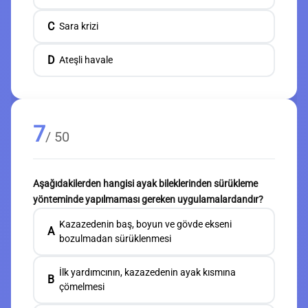
C
Sara krizi
D
Ateşli havale
7
/ 50
Aşağıdakilerden hangisi ayak bileklerinden sürükleme
yönteminde yapılmaması gereken uygulamalardandır?
Kazazedenin baş, boyun ve gövde ekseni
A
bozulmadan sürüklenmesi
İlk yardımcının, kazazedenin ayak kısmına
B
çömelmesi