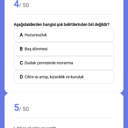
4
/ 50
Aşağıdakilerden hangisi şok belirtilerinden biri değildir?
A
Huzursuzluk
B
Baş dönmesi
C
Dudak çevresinde morarma
D
Ciltte ısı artışı, kızarıklık ve kuruluk
5
/ 50