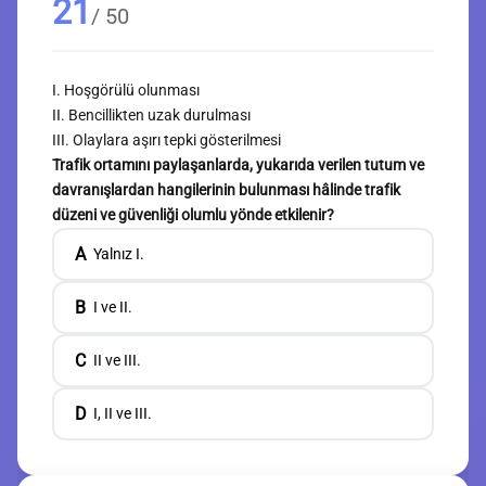
21
/ 50
I. Hoşgörülü olunması
II. Bencillikten uzak durulması
III. Olaylara aşırı tepki gösterilmesi
Trafik ortamını paylaşanlarda, yukarıda verilen tutum ve
davranışlardan hangilerinin bulunması hâlinde trafik
düzeni ve güvenliği olumlu yönde etkilenir?
A
Yalnız I.
B
I ve II.
C
II ve III.
D
I, II ve III.