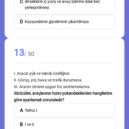
C
dirseklerin iç yüzü ve avuç içlerine ıslak bez
yerleştirilmesi
D
Kazazedenin giysilerinin çıkartılması
13
/ 50
I. Aracın yük ve teknik özelliğine
II. Görüş, yol, hava ve trafik durumuna
III. Aracın cinsine uygun hız sınırlamalarına
Sürücüler, araçlarının hızını yukarıdakilerden hangilerine
göre ayarlamak zorundadır?
A
Yalnız I.
B
I ve II.