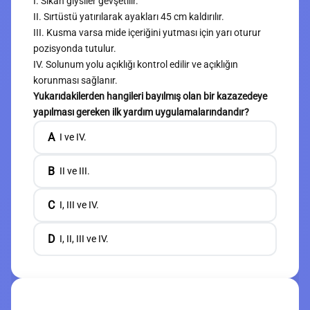
I. Sıkan giysiler gevşetilir.
II. Sırtüstü yatırılarak ayakları 45 cm kaldırılır.
III. Kusma varsa mide içeriğini yutması için yarı oturur
pozisyonda tutulur.
IV. Solunum yolu açıklığı kontrol edilir ve açıklığın
korunması sağlanır.
Yukarıdakilerden hangileri bayılmış olan bir kazazedeye
yapılması gereken ilk yardım uygulamalarındandır?
A
I ve IV.
B
II ve III.
C
I, III ve IV.
D
I, II, III ve IV.