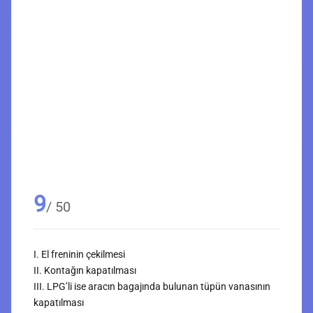
9
/ 50
I. El freninin çekilmesi
II. Kontağın kapatılması
III. LPG’li ise aracın bagajında bulunan tüpün vanasının
kapatılması