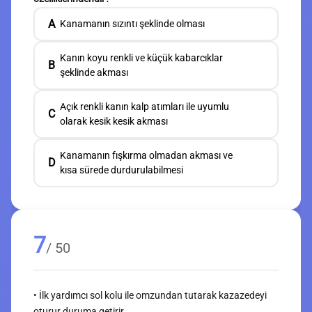
A
Kanamanın sızıntı şeklinde olması
Kanın koyu renkli ve küçük kabarcıklar
B
şeklinde akması
Açık renkli kanın kalp atımları ile uyumlu
C
olarak kesik kesik akması
Kanamanın fışkırma olmadan akması ve
D
kısa sürede durdurulabilmesi
7
/ 50
• İlk yardımcı sol kolu ile omzundan tutarak kazazedeyi
oturur duruma getirir.