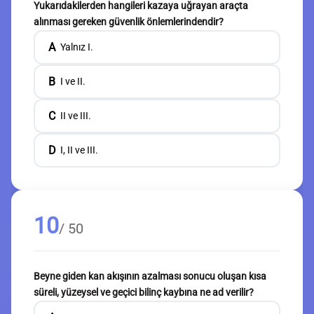
Yukarıdakilerden hangileri kazaya uğrayan araçta
alınması gereken güvenlik önlemlerindendir?
A
Yalnız I.
B
I ve II.
C
II ve III.
D
I, II ve III.
10
/ 50
Beyne giden kan akışının azalması sonucu oluşan kısa
süreli, yüzeysel ve geçici bilinç kaybına ne ad verilir?