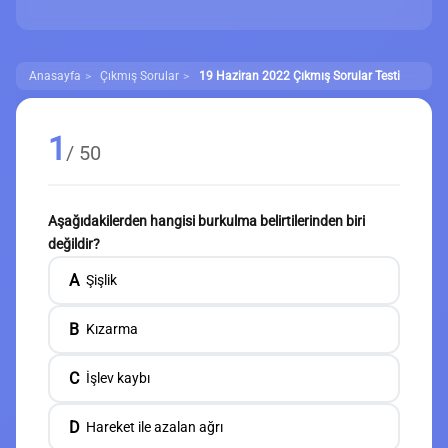
Anasayfa
Çıkmış Sorular
19 Haziran 2022 Çıkmış Sorular Testi
1
/ 50
Aşağıdakilerden hangisi burkulma belirtilerinden biri
değildir?
A
Şişlik
B
Kızarma
C
İşlev kaybı
D
Hareket ile azalan ağrı