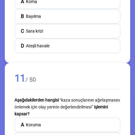
A
Koma
B
Bayılma
C
Sara krizi
D
Ateşli havale
11
/ 50
Aşağıdakilerden hangisi
“kaza sonuçlarının ağırlaşmasını
önlemek için olay yerinin değerlendirilmesi”
işlemini
kapsar?
A
Koruma