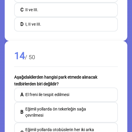
C
II ve III.
D
I, II ve III.
14
/ 50
Aşağıdakilerden hangisi park etmede alınacak
tedbirlerden biri değildir?
A
El freni ile tespit edilmesi
Eğimli yollarda ön tekerleğin sağa
B
çevrilmesi
Eğimli yollarda otobüslerin her iki arka