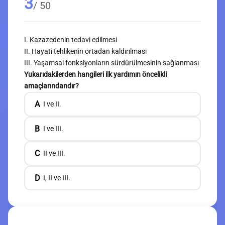
3
/ 50
I. Kazazedenin tedavi edilmesi
II. Hayati tehlikenin ortadan kaldırılması
III. Yaşamsal fonksiyonların sürdürülmesinin sağlanması
Yukarıdakilerden hangileri ilk yardımın öncelikli
amaçlarındandır?
A
I ve II.
B
I ve III.
C
II ve III.
D
I, II ve III.