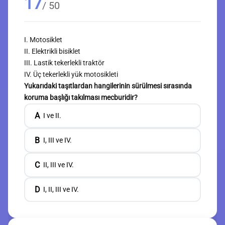
17
/ 50
I. Motosiklet
II. Elektrikli bisiklet
III. Lastik tekerlekli traktör
IV. Üç tekerlekli yük motosikleti
Yukarıdaki taşıtlardan hangilerinin sürülmesi sırasında
koruma başlığı takılması mecburidir?
A
I ve II.
B
I, III ve IV.
C
II, III ve IV.
D
I, II, III ve IV.