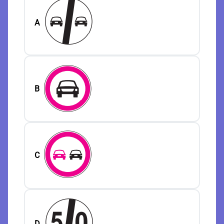
A
B
C
D