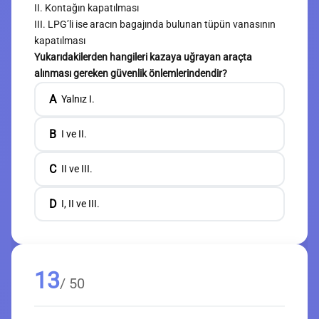
II. Kontağın kapatılması
III. LPG’li ise aracın bagajında bulunan tüpün vanasının
kapatılması
Yukarıdakilerden hangileri kazaya uğrayan araçta
alınması gereken güvenlik önlemlerindendir?
A
Yalnız I.
B
I ve II.
C
II ve III.
D
I, II ve III.
13
/ 50