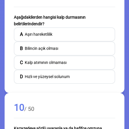
Aşağıdakilerden hangisi kalp durmasının
belirtilerindendir?
A
Aşırı hareketlilik
B
Bilincin açık olması
C
Kalp atımının olmaması
D
Hızlı ve yüzeysel solunum
10
/ 50
Kazazedeye sözlü uyaranla ya da hafifçe omzuna