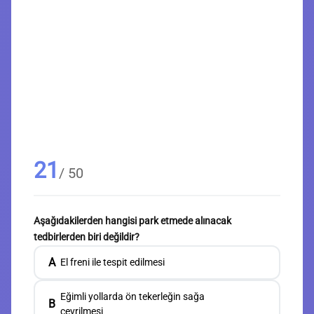
21
/ 50
Aşağıdakilerden hangisi park etmede alınacak
tedbirlerden biri değildir?
A
El freni ile tespit edilmesi
Eğimli yollarda ön tekerleğin sağa
B
çevrilmesi