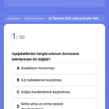
Anasayfa
Çıkmış Sorular
20 Temmuz 2022 Çıkmış Sorular Testi
1
/ 50
Aşağıdakilerden hangisi solunum durmasının
belirtilerinden biri değildir?
A
Dudakların morarması
B
Göz bebeklerinin küçülmesi
C
Göğüs hareketlerinin kaybolması
Nefes alma ve verme sesinin
D