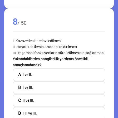
8
/ 50
I. Kazazedenin tedavi edilmesi
II. Hayati tehlikenin ortadan kaldırılması
III. Yaşamsal fonksiyonların sürdürülmesinin sağlanması
Yukarıdakilerden hangileri ilk yardımın öncelikli
amaçlarındandır?
A
I ve II.
B
I ve III.
C
II ve III.
D
I, II ve III.