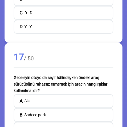
C
D - D
D
Y - Y
17
/ 50
Geceleyin otoyolda seyir hâlindeyken öndeki araç
sürücüsünü rahatsız etmemek için aracın hangi ışıkları
kullanılmalıdır?
A
Sis
B
Sadece park