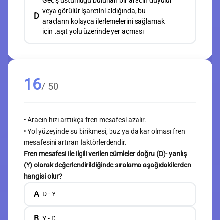
Geçiş üstünlüğü bulunan bir aracın duyulur
veya görülür işaretini aldığında, bu
D
araçların kolayca ilerlemelerini sağlamak
için taşıt yolu üzerinde yer açması
16
/ 50
• Aracın hızı arttıkça fren mesafesi azalır.
• Yol yüzeyinde su birikmesi, buz ya da kar olması fren
mesafesini artıran faktörlerdendir.
Fren mesafesi ile ilgili verilen cümleler doğru (D)- yanlış
(Y) olarak değerlendirildiğinde sıralama aşağıdakilerden
hangisi olur?
A
D - Y
B
Y - D