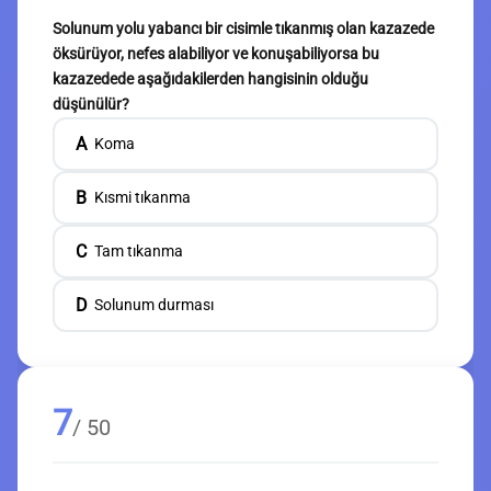
Solunum yolu yabancı bir cisimle tıkanmış olan kazazede
öksürüyor, nefes alabiliyor ve konuşabiliyorsa bu
kazazedede aşağıdakilerden hangisinin olduğu
düşünülür?
A
Koma
B
Kısmi tıkanma
C
Tam tıkanma
D
Solunum durması
7
/ 50