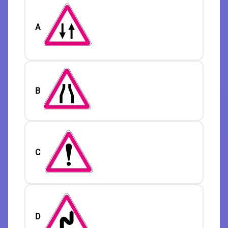
A
B
C
D