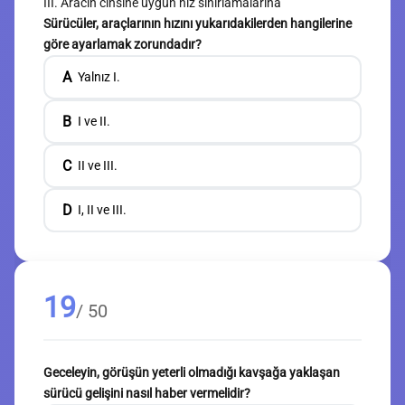
III. Aracın cinsine uygun hız sınırlamalarına
Sürücüler, araçlarının hızını yukarıdakilerden hangilerine
göre ayarlamak zorundadır?
A
Yalnız I.
B
I ve II.
C
II ve III.
D
I, II ve III.
19
/ 50
Geceleyin, görüşün yeterli olmadığı kavşağa yaklaşan
sürücü gelişini nasıl haber vermelidir?