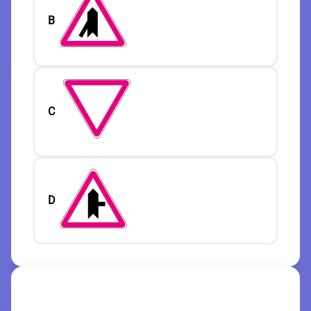
B
C
D