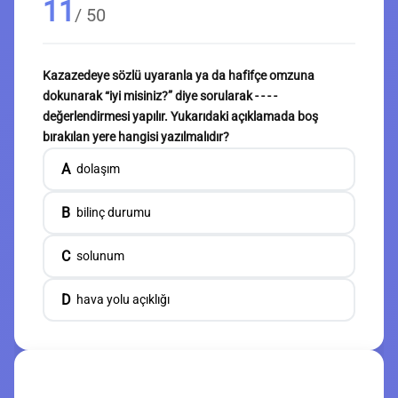
11
/ 50
Kazazedeye sözlü uyaranla ya da hafifçe omzuna
dokunarak “iyi misiniz?” diye sorularak - - - -
değerlendirmesi yapılır. Yukarıdaki açıklamada boş
bırakılan yere hangisi yazılmalıdır?
A
dolaşım
B
bilinç durumu
C
solunum
D
hava yolu açıklığı