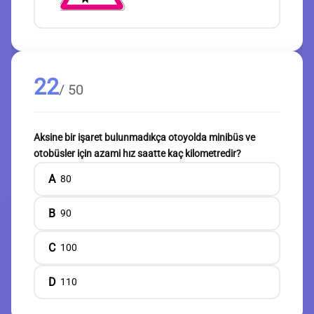
22
/ 50
Aksine bir işaret bulunmadıkça otoyolda minibüs ve
otobüsler için azami hız saatte kaç kilometredir?
A
80
B
90
C
100
D
110