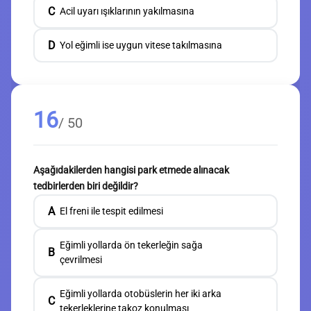
C
Acil uyarı ışıklarının yakılmasına
D
Yol eğimli ise uygun vitese takılmasına
16
/ 50
Aşağıdakilerden hangisi park etmede alınacak
tedbirlerden biri değildir?
A
El freni ile tespit edilmesi
Eğimli yollarda ön tekerleğin sağa
B
çevrilmesi
Eğimli yollarda otobüslerin her iki arka
C
tekerleklerine takoz konulması