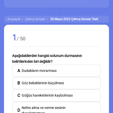
Anasayfa
Çıkmış Sorular
28 Mayıs 2022 Çıkmış Sorular Testi
1
/ 50
Aşağıdakilerden hangisi solunum durmasının
belirtilerinden biri değildir?
A
Dudakların morarması
B
Göz bebeklerinin küçülmesi
C
Göğüs hareketlerinin kaybolması
Nefes alma ve verme sesinin
D