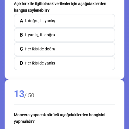
Açık kırık ile ilgili olarak verilenler için aşağıdakilerden
hangisi söylenebilir?
A
I. doğru, II. yanlış
B
I. yanlış, II. doğru
C
Her ikisi de doğru
D
Her ikisi de yanlış
13
/ 50
Manevra yapacak sürücü aşağıdakilerden hangisini
yapmalıdır?