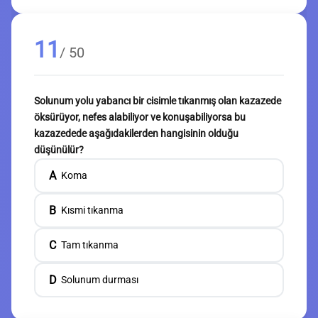
11
/ 50
Solunum yolu yabancı bir cisimle tıkanmış olan kazazede
öksürüyor, nefes alabiliyor ve konuşabiliyorsa bu
kazazedede aşağıdakilerden hangisinin olduğu
düşünülür?
A
Koma
B
Kısmi tıkanma
C
Tam tıkanma
D
Solunum durması