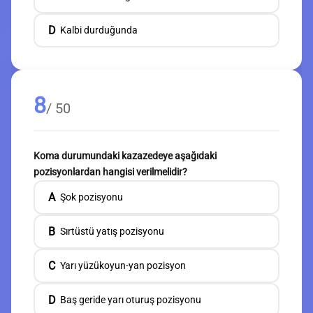
D
Kalbi durduğunda
8
/ 50
Koma durumundaki kazazedeye aşağıdaki
pozisyonlardan hangisi verilmelidir?
A
Şok pozisyonu
B
Sırtüstü yatış pozisyonu
C
Yarı yüzükoyun-yan pozisyon
D
Baş geride yarı oturuş pozisyonu