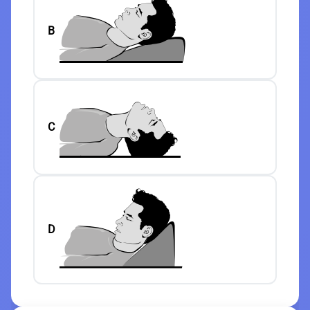
B
C
D