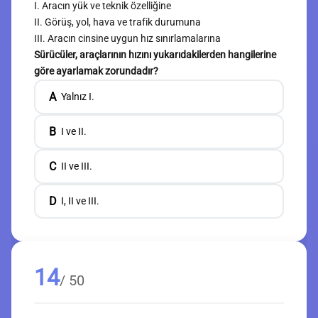
I. Aracın yük ve teknik özelliğine
II. Görüş, yol, hava ve trafik durumuna
III. Aracın cinsine uygun hız sınırlamalarına
Sürücüler, araçlarının hızını yukarıdakilerden hangilerine
göre ayarlamak zorundadır?
A
Yalnız I.
B
I ve II.
C
II ve III.
D
I, II ve III.
14
/ 50