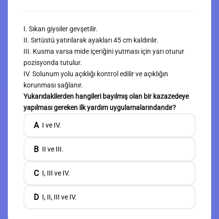
I. Sıkan giysiler gevşetilir.
II. Sırtüstü yatırılarak ayakları 45 cm kaldırılır.
III. Kusma varsa mide içeriğini yutması için yarı oturur
pozisyonda tutulur.
IV. Solunum yolu açıklığı kontrol edilir ve açıklığın
korunması sağlanır.
Yukarıdakilerden hangileri bayılmış olan bir kazazedeye
yapılması gereken ilk yardım uygulamalarındandır?
A
I ve IV.
B
II ve III.
C
I, III ve IV.
D
I, II, III ve IV.