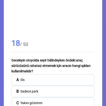
18
/ 50
Geceleyin otoyolda seyir hâlindeyken öndeki araç
sürücüsünü rahatsız etmemek için aracın hangi ışıkları
kullanılmalıdır?
A
Sis
B
Sadece park
C
Yakını gösteren