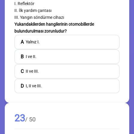
I. Reflektör
II. İlk yardım çantası
III. Yangın söndürme cihazı
Yukarıdakilerden hangilerinin otomobillerde
bulundurulması zorunludur?
A
Yalnız I.
B
I ve II.
C
II ve III.
D
I, II ve III.
23
/ 50