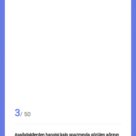
3
/ 50
Aşağıdakilerden hangisi kalp spazmında görülen ağrının