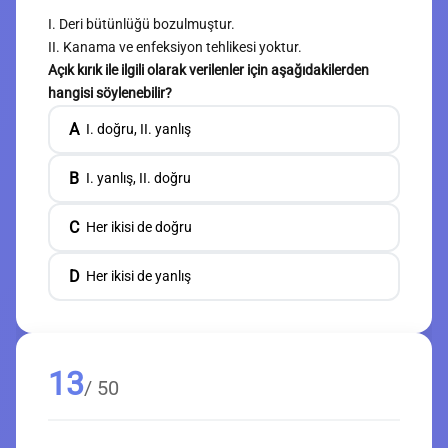
I. Deri bütünlüğü bozulmuştur.
II. Kanama ve enfeksiyon tehlikesi yoktur.
Açık kırık ile ilgili olarak verilenler için aşağıdakilerden
hangisi söylenebilir?
A
I. doğru, II. yanlış
B
I. yanlış, II. doğru
C
Her ikisi de doğru
D
Her ikisi de yanlış
13
/ 50