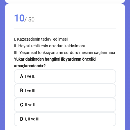
10
/ 50
I. Kazazedenin tedavi edilmesi
II. Hayati tehlikenin ortadan kaldırılması
III. Yaşamsal fonksiyonların sürdürülmesinin sağlanması
Yukarıdakilerden hangileri ilk yardımın öncelikli
amaçlarındandır?
A
I ve II.
B
I ve III.
C
II ve III.
D
I, II ve III.