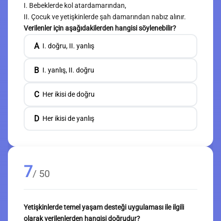
I. Bebeklerde kol atardamarından,
II. Çocuk ve yetişkinlerde şah damarından nabız alınır.
Verilenler için aşağıdakilerden hangisi söylenebilir?
A
I. doğru, II. yanlış
B
I. yanlış, II. doğru
C
Her ikisi de doğru
D
Her ikisi de yanlış
7
/ 50
Yetişkinlerde temel yaşam desteği uygulaması ile ilgili
olarak verilenlerden hangisi doğrudur?