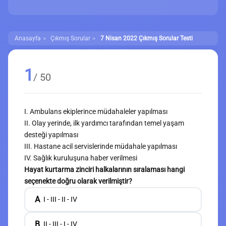
Anasayfa
Çıkmış Sorular
7 Nisan 2022 Çıkmış Sorular Testi
1
/ 50
I. Ambulans ekiplerince müdahaleler yapılması
II. Olay yerinde, ilk yardımcı tarafından temel yaşam
desteği yapılması
III. Hastane acil servislerinde müdahale yapılması
IV. Sağlık kuruluşuna haber verilmesi
Hayat kurtarma zinciri halkalarının sıralaması hangi
seçenekte doğru olarak verilmiştir?
A
I - III - II - IV
B
II - III - I - IV