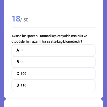
18
/ 50
Aksine bir işaret bulunmadıkça otoyolda minibüs ve
otobüsler için azami hız saatte kaç kilometredir?
A
80
B
90
C
100
D
110