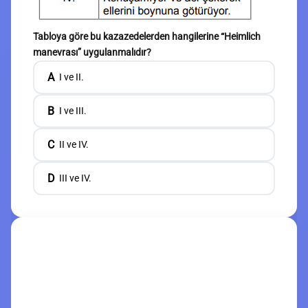
Tabloya göre bu kazazedelerden hangilerine “Heimlich
manevrası” uygulanmalıdır?
A
I ve II.
B
I ve III.
C
II ve IV.
D
III ve IV.