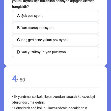
yolunu açmak için kullanılan pozisyon aşağıdakilerden
hangisidir?
A
Şok pozisyonu
B
Yarı oturuş pozisyonu
C
Baş geri-çene yukarı pozisyonu
D
Yarı yüzükoyun-yan pozisyon
4
/ 50
• İlk yardımcı sol kolu ile omzundan tutarak kazazedeyi
oturur duruma getirir.
• Çömelerek sağ kolunu kazazedenin bacaklarının