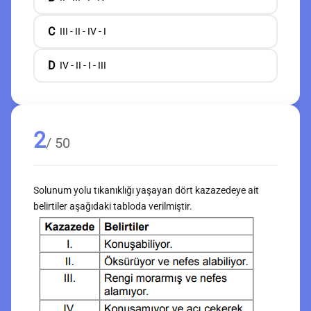
C
III - II - IV - I
D
IV - II - I - III
2
/ 50
Solunum yolu tıkanıklığı yaşayan dört kazazedeye ait
belirtiler aşağıdaki tabloda verilmiştir.