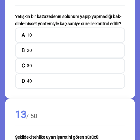
Yetişkin bir kazazedenin solunum yapıp yapmadığı bak-
dinle-hisset yöntemiyle kaç saniye süre ile kontrol edilir?
A
10
B
20
C
30
D
40
13
/ 50
Şekildeki tehlike uyarı işaretini gören sürücü