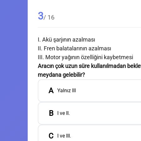
3
/ 16
I. Akü şarjının azalması
II. Fren balatalarının azalması
III. Motor yağının özelliğini kaybetmesi
Aracın çok uzun süre kullanılmadan bekle
meydana gelebilir?
A
Yalnız III
B
I ve II.
C
I ve III.