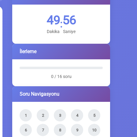
49
55
:
Dakika
Saniye
İlerleme
0 / 16 soru
Soru Navigasyonu
1
2
3
4
5
6
7
8
9
10