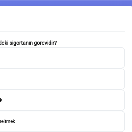
eki sigortanın görevidir?
ak
seltmek