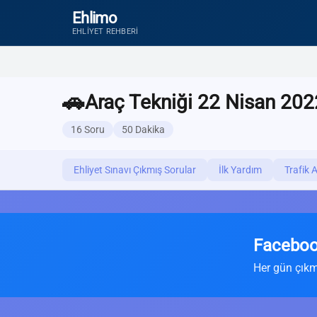
Ehlimo
EHLIYET REHBERI
🚗
Araç Tekniği 22 Nisan 202
16 Soru
50 Dakika
Ehliyet Sınavı Çıkmış Sorular
İlk Yardım
Trafik 
Faceboo
Her gün çıkm