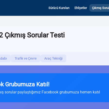
Sürücü Kursları
Ehliyetler
Çıkmış Sorul
2 Çıkmış Sorular Testi
Adabı
Trafik ve Çevre
Araç Tekniği
k Grubumuza Katıl!
ış sorular paylaştığımız Facebook grubumuza hemen katıl