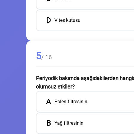
D
Vites kutusu
5
/ 16
Periyodik bakımda aşağıdakilerden hangis
olumsuz etkiler?
A
Polen filtresinin
B
Yağ filtresinin