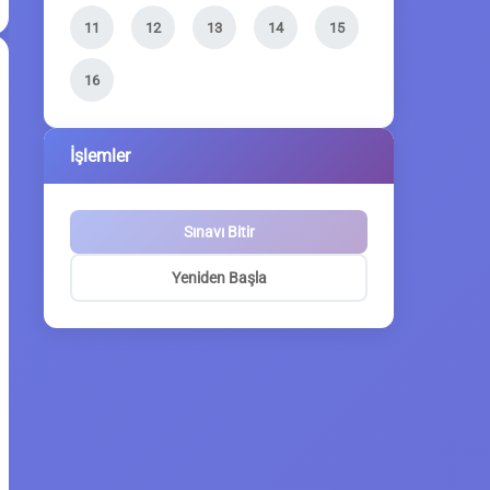
11
12
13
14
15
16
İşlemler
Sınavı Bitir
Yeniden Başla