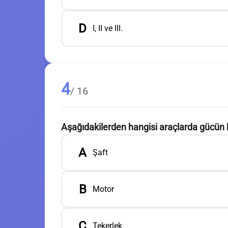
D
I, II ve III.
4
/ 16
Aşağıdakilerden hangisi araçlarda gücün 
A
Şaft
B
Motor
C
Tekerlek