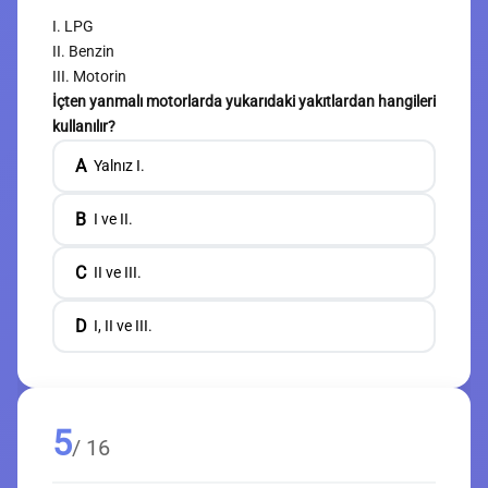
I. LPG
II. Benzin
III. Motorin
İçten yanmalı motorlarda yukarıdaki yakıtlardan hangileri
kullanılır?
A
Yalnız I.
B
I ve II.
C
II ve III.
D
I, II ve III.
5
/ 16