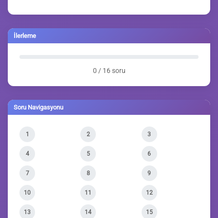
İlerleme
0 / 16 soru
Soru Navigasyonu
1
2
3
4
5
6
7
8
9
10
11
12
13
14
15