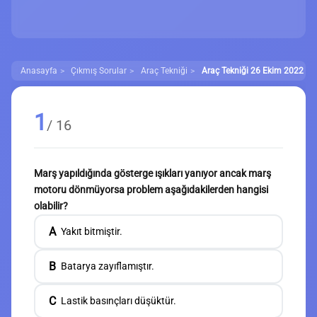
Anasayfa
Çıkmış Sorular
Araç Tekniği
Araç Tekniği 26 Ekim 2022 Çık
1
/ 16
Marş yapıldığında gösterge ışıkları yanıyor ancak marş
motoru dönmüyorsa problem aşağıdakilerden hangisi
olabilir?
A
Yakıt bitmiştir.
B
Batarya zayıflamıştır.
C
Lastik basınçları düşüktür.