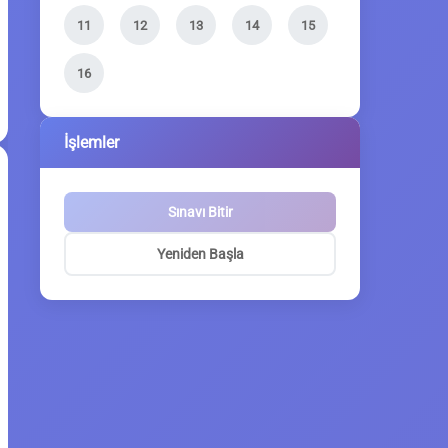
11
12
13
14
15
16
İşlemler
Sınavı Bitir
Yeniden Başla