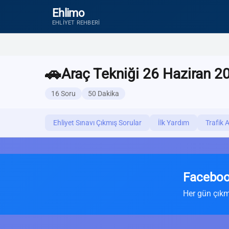
Ehlimo
EHLIYET REHBERI
🚗
Araç Tekniği 26 Haziran 20
16 Soru
50 Dakika
Ehliyet Sınavı Çıkmış Sorular
İlk Yardım
Trafik 
Faceboo
Her gün çıkm