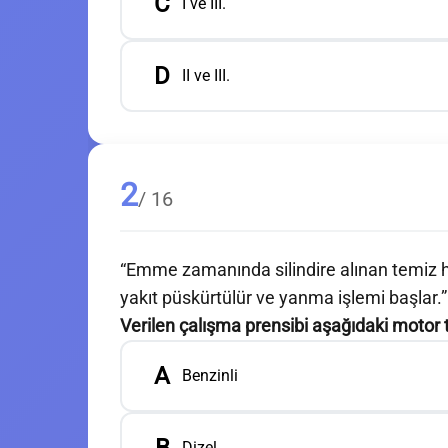
C
I ve III.
D
II ve III.
2
/ 16
“Emme zamanında silindire alınan temiz hav
yakıt püskürtülür ve yanma işlemi başlar.”
Verilen çalışma prensibi aşağıdaki motor t
A
Benzinli
Dizel