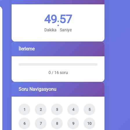
49
56
:
Dakika
Saniye
İlerleme
0 / 16 soru
Soru Navigasyonu
1
2
3
4
5
6
7
8
9
10