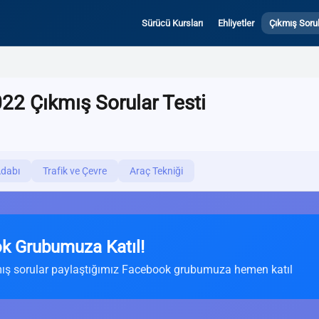
Sürücü Kursları
Ehliyetler
Çıkmış Sorul
22 Çıkmış Sorular Testi
Adabı
Trafik ve Çevre
Araç Tekniği
k Grubumuza Katıl!
ış sorular paylaştığımız Facebook grubumuza hemen katıl