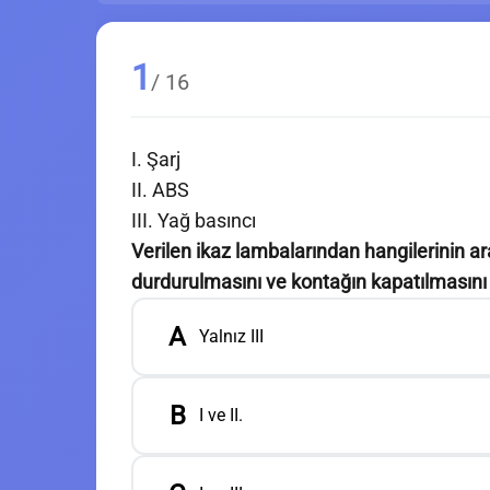
1
/ 16
I. Şarj
II. ABS
III. Yağ basıncı
Verilen ikaz lambalarından hangilerinin a
durdurulmasını ve kontağın kapatılmasını 
A
Yalnız III
B
I ve II.