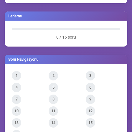
İlerleme
0 / 16 soru
Soru Navigasyonu
1
2
3
4
5
6
7
8
9
10
11
12
13
14
15