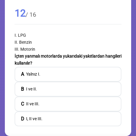
12
/ 16
I. LPG
II. Benzin
III. Motorin
İçten yanmalı motorlarda yukarıdaki yakıtlardan hangileri
kullanılır?
A
Yalnız I.
B
I ve II.
C
II ve III.
D
I, II ve III.