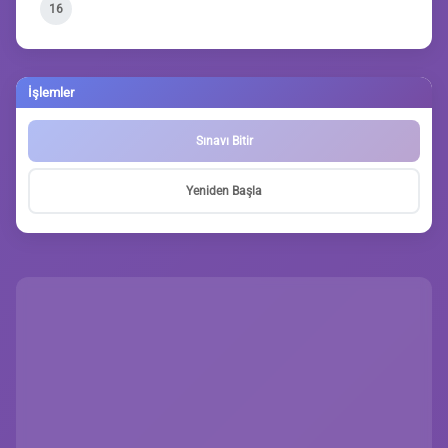
16
İşlemler
Sınavı Bitir
Yeniden Başla