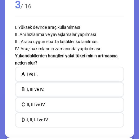
3
/ 16
I. Yüksek devirde araç kullanılması
II. Ani hızlanma ve yavaşlamalar yapılması
III. Araca uygun ebatta lastikler kullanılması
IV. Araç bakımlarının zamanında yaptırılması
Yukarıdakilerden hangileri yakıt tüketiminin artmasına
neden olur?
A
I ve II.
B
I, III ve IV.
C
II, III ve IV.
D
I, II, III ve IV.