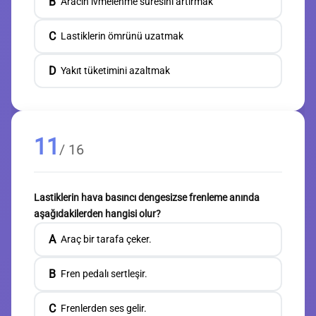
B
Aracın ivmelenme süresini artırmak
C
Lastiklerin ömrünü uzatmak
D
Yakıt tüketimini azaltmak
11
/ 16
Lastiklerin hava basıncı dengesizse frenleme anında
aşağıdakilerden hangisi olur?
A
Araç bir tarafa çeker.
B
Fren pedalı sertleşir.
C
Frenlerden ses gelir.