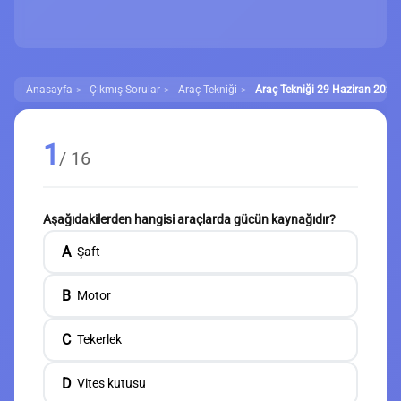
Anasayfa
Çıkmış Sorular
Araç Tekniği
Araç Tekniği 29 Haziran 2022 
1
/ 16
Aşağıdakilerden hangisi araçlarda gücün kaynağıdır?
A
Şaft
B
Motor
C
Tekerlek
D
Vites kutusu