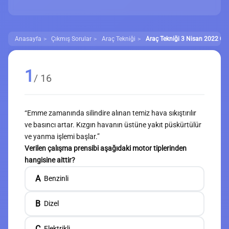
Anasayfa
Çıkmış Sorular
Araç Tekniği
Araç Tekniği 3 Nisan 2022 Çık
1
/ 16
“Emme zamanında silindire alınan temiz hava sıkıştırılır
ve basıncı artar. Kızgın havanın üstüne yakıt püskürtülür
ve yanma işlemi başlar.”
Verilen çalışma prensibi aşağıdaki motor tiplerinden
hangisine aittir?
A
Benzinli
B
Dizel
C
Elektrikli