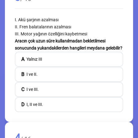
I. Akü şarjının azalması
II. Fren balatalarının azalması
III. Motor yağının özelliğini kaybetmesi
Aracın çok uzun süre kullanılmadan bekletilmesi
sonucunda yukarıdakilerden hangileri meydana gelebilir?
A
Yalnız III
B
I ve II.
C
I ve III.
D
I, II ve III.
4