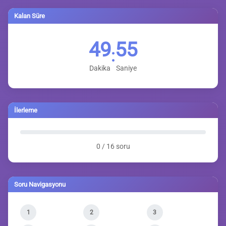
Kalan Süre
49
54
:
Dakika
Saniye
İlerleme
0 / 16 soru
Soru Navigasyonu
1
2
3