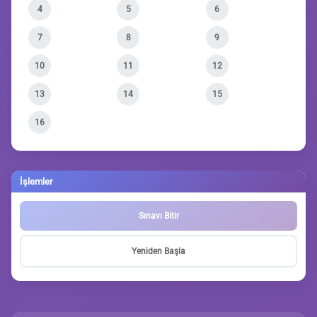
4
5
6
7
8
9
10
11
12
13
14
15
16
İşlemler
Sınavı Bitir
Yeniden Başla