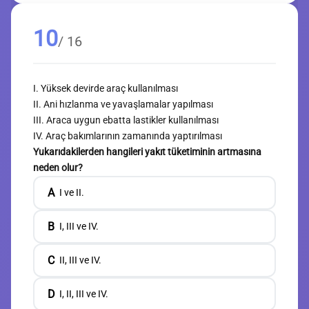
10
/ 16
I. Yüksek devirde araç kullanılması
II. Ani hızlanma ve yavaşlamalar yapılması
III. Araca uygun ebatta lastikler kullanılması
IV. Araç bakımlarının zamanında yaptırılması
Yukarıdakilerden hangileri yakıt tüketiminin artmasına
neden olur?
A
I ve II.
B
I, III ve IV.
C
II, III ve IV.
D
I, II, III ve IV.