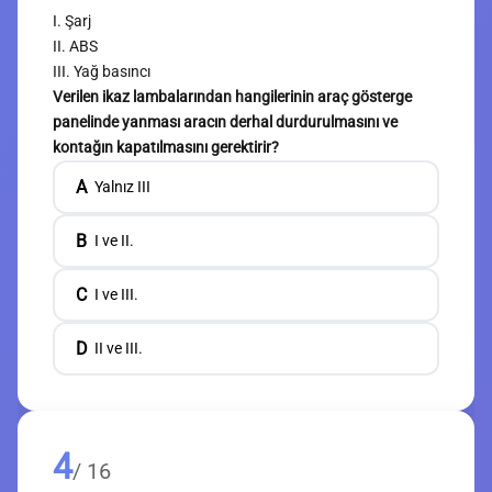
I. Şarj
II. ABS
III. Yağ basıncı
Verilen ikaz lambalarından hangilerinin araç gösterge
panelinde yanması aracın derhal durdurulmasını ve
kontağın kapatılmasını gerektirir?
A
Yalnız III
B
I ve II.
C
I ve III.
D
II ve III.
4
/ 16