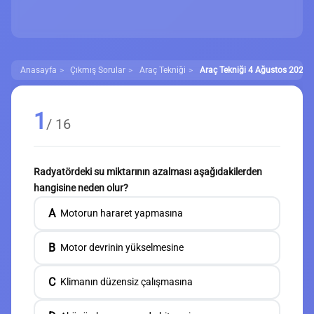
Anasayfa
Çıkmış Sorular
Araç Tekniği
Araç Tekniği 4 Ağustos 2022 Ç
1
/ 16
Radyatördeki su miktarının azalması aşağıdakilerden
hangisine neden olur?
A
Motorun hararet yapmasına
B
Motor devrinin yükselmesine
C
Klimanın düzensiz çalışmasına