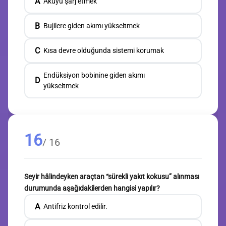
A
Aküyü şarj etmek
B
Bujilere giden akımı yükseltmek
C
Kısa devre olduğunda sistemi korumak
Endüksiyon bobinine giden akımı
D
yükseltmek
16
/ 16
Seyir hâlindeyken araçtan “sürekli yakıt kokusu” alınması
durumunda aşağıdakilerden hangisi yapılır?
A
Antifriz kontrol edilir.